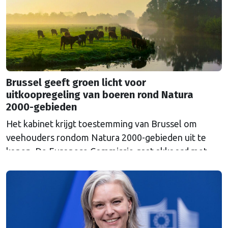
Russische inval in Oekraïne. Het …
Continued
Brussel geeft groen licht voor
uitkoopregeling van boeren rond Natura
2000-gebieden
Het kabinet krijgt toestemming van Brussel om
veehouders rondom Natura 2000-gebieden uit te
kopen. De Europese Commissie gaat akkoord met
een uitkoopregeling van 715 miljoen euro.