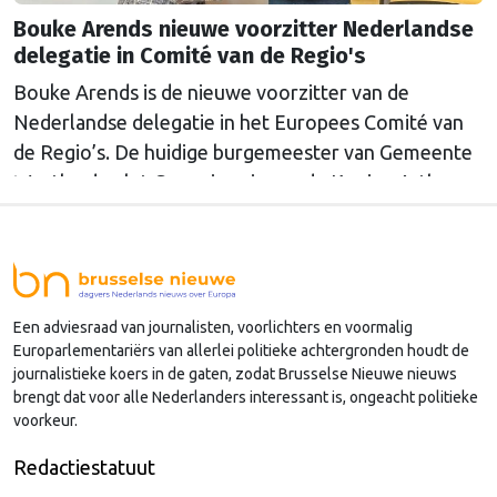
Bouke Arends nieuwe voorzitter Nederlandse
delegatie in Comité van de Regio's
Bouke Arends is de nieuwe voorzitter van de
Nederlandse delegatie in het Europees Comité van
de Regio’s. De huidige burgemeester van Gemeente
Westland volgt Commissaris van de Koning Arthur
van Dijk (Noord-Holland) op, die de voorzittersrol
sinds januari 2024 vervulde. Volgens Arends zijn de
Nederlandse regio’s behoorlijk succesvol in hun
lobby in Brussel, en dat komt vooral omdat …
Een adviesraad van journalisten, voorlichters en voormalig
Continued
Europarlementariërs van allerlei politieke achtergronden houdt de
journalistieke koers in de gaten, zodat Brusselse Nieuwe nieuws
brengt dat voor alle Nederlanders interessant is, ongeacht politieke
voorkeur.
Redactiestatuut