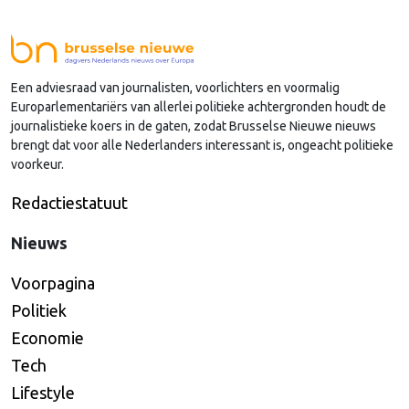
sinds januari 2024 vervulde. Volgens Arends zijn de
Nederlandse regio’s behoorlijk succesvol in hun
lobby in Brussel, en dat komt vooral omdat …
Een adviesraad van journalisten, voorlichters en voormalig
Continued
Europarlementariërs van allerlei politieke achtergronden houdt de
journalistieke koers in de gaten, zodat Brusselse Nieuwe nieuws
brengt dat voor alle Nederlanders interessant is, ongeacht politieke
voorkeur.
Redactiestatuut
Nieuws
Voorpagina
Politiek
Economie
Tech
Lifestyle