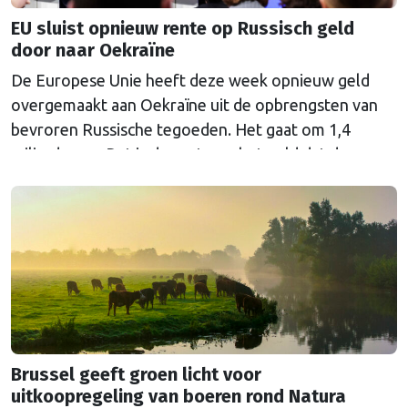
EU sluist opnieuw rente op Russisch geld
door naar Oekraïne
De Europese Unie heeft deze week opnieuw geld
overgemaakt aan Oekraïne uit de opbrengsten van
bevroren Russische tegoeden. Het gaat om 1,4
miljard euro. Dat is de rente op het geld dat de
Russische Centrale Bank ooit bij de Belgische bank
Euroclear parkeerde. De EU bevroor dat geld na de
Russische inval in Oekraïne. Het …
Continued
Brussel geeft groen licht voor
uitkoopregeling van boeren rond Natura