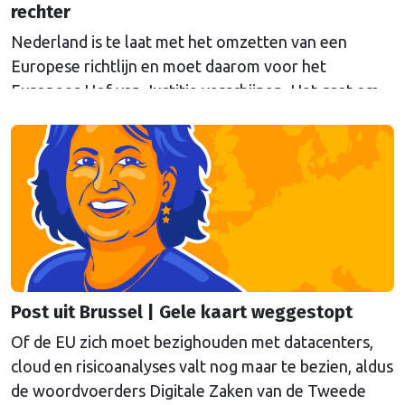
rechter
Nederland is te laat met het omzetten van een
Europese richtlijn en moet daarom voor het
Europees Hof van Justitie verschijnen. Het gaat om
Europese regels die moeten voorkomen dat
belangrijke sectoren plat komen te liggen bij
verstoringen, zoals natuurrampen of aanslagen. De
Eerste en Tweede Kamer hebben inmiddels
ingestemd met de wetten (Wet Weerbaarheid …
Continued
Post uit Brussel | Gele kaart weggestopt
Of de EU zich moet bezighouden met datacenters,
cloud en risicoanalyses valt nog maar te bezien, aldus
de woordvoerders Digitale Zaken van de Tweede