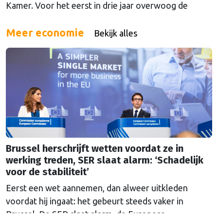
Kamer. Voor het eerst in drie jaar overwoog de
Kamer een gele kaart te trekken, schrijft onze
columnist Mendeltje van Keulen (cartoon).
Meer economie
Bekijk alles
Brussel herschrijft wetten voordat ze in
werking treden, SER slaat alarm: ‘Schadelijk
voor de stabiliteit’
Eerst een wet aannemen, dan alweer uitkleden
voordat hij ingaat: het gebeurt steeds vaker in
Brussel. De SER slaat alarm, de Europese