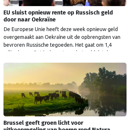
EU sluist opnieuw rente op Russisch geld
door naar Oekraïne
De Europese Unie heeft deze week opnieuw geld
overgemaakt aan Oekraïne uit de opbrengsten van
bevroren Russische tegoeden. Het gaat om 1,4
miljard euro. Dat is de rente op het geld dat de
Russische Centrale Bank ooit bij de Belgische bank
Euroclear parkeerde. De EU bevroor dat geld na de
Russische inval in Oekraïne. Het …
Continued
Brussel geeft groen licht voor
uitkoopregeling van boeren rond Natura