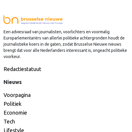
van Dijk (Noord-Holland) op, die de voorzittersrol
sinds januari 2024 vervulde. Volgens Arends zijn de
Nederlandse regio’s behoorlijk succesvol in hun
lobby in Brussel, en dat komt vooral omdat …
Een adviesraad van journalisten, voorlichters en voormalig
Continued
Europarlementariërs van allerlei politieke achtergronden houdt de
journalistieke koers in de gaten, zodat Brusselse Nieuwe nieuws
brengt dat voor alle Nederlanders interessant is, ongeacht politieke
voorkeur.
Redactiestatuut
Nieuws
Voorpagina
Politiek
Economie
Tech
Lifestyle