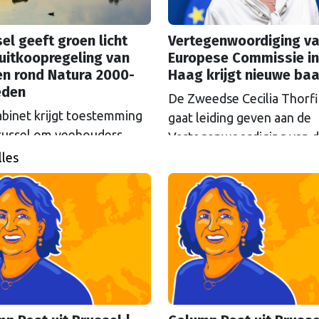
el geeft groen licht
Vertegenwoordiging va
uitkoopregeling van
Europese Commissie in
en rond Natura 2000-
Haag krijgt nieuwe ba
eden
De Zweedse Cecilia Thorf
abinet krijgt toestemming
gaat leiding geven aan de
russel om veehouders
Vertegenwoordiging van 
m Natura 2000-gebieden
Europese Commissie in D
lles
e kopen. De Europese
Haag.
ssie gaat akkoord met
itkoopregeling van 715
n euro.