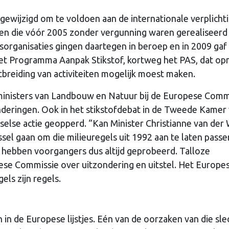
wijzigd om te voldoen aan de internationale verplicht
gen die vóór 2005 zonder vergunning waren gerealiseerd
sorganisaties gingen daartegen in beroep en in 2009 gaf
het Programma Aanpak Stikstof, kortweg het PAS, dat o
breiding van activiteiten mogelijk moest maken.
inisters van Landbouw en Natuur bij de Europese Comm
onderingen. Ook in het stikstofdebat in de Tweede Kamer
lse actie geopperd. ‘’Kan Minister Christianne van der 
ssel gaan om die milieuregels uit 1992 aan te laten passen
 hebben voorgangers dus altijd geprobeerd. Talloze
ese Commissie over uitzondering en uitstel. Het Europe
els zijn regels.
n de Europese lijstjes. Eén van de oorzaken van die sle