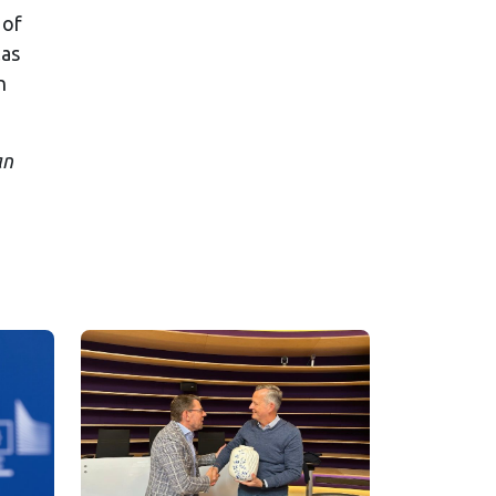
 of
las
n
an