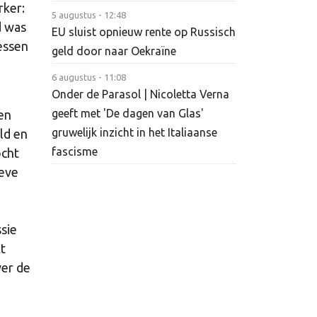
rker:
5 augustus - 12:48
d was
EU sluist opnieuw rente op Russisch
essen
geld door naar Oekraïne
6 augustus - 11:08
Onder de Parasol | Nicoletta Verna
geeft met 'De dagen van Glas'
en
gruwelijk inzicht in het Italiaanse
ld en
fascisme
ocht
ieve
sie
kt
ver de