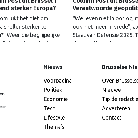
n Post uit Brussel |
Column Post uit Brusse
end sterker Europa?
Verantwoorde geopolit
om lukt het niet om
"We leven niet in oorlog, 
 sneller sterker te
ook niet meer in vrede", a
” Weer die begrijpelijke
Staat van Defensie 2025. 
 dit keer uit een leuke
sloegen Kamerleden vori
 studenten ruimtelijke
week het debat over milja
ng tijdens een gastcollege
aan defensie-uitgaven, én 
Nieuws
Brusselse Ni
oorbereiding op hun
bijpassende expertbriefing,
ezoek aan Brussel. Eén
Columnist Mendeltje van 
Voorpagina
Over Brussels
g tot antwoord van onze
is kritisch.
Politiek
Nieuwe
nist Mendeltje van Keulen
en,
Economie
Tip de redacti
oon) aan de hand van twee
eur.
Tech
Adverteren
tjes “Brusselse post” van
Lifestyle
Contact
week.
Thema’s