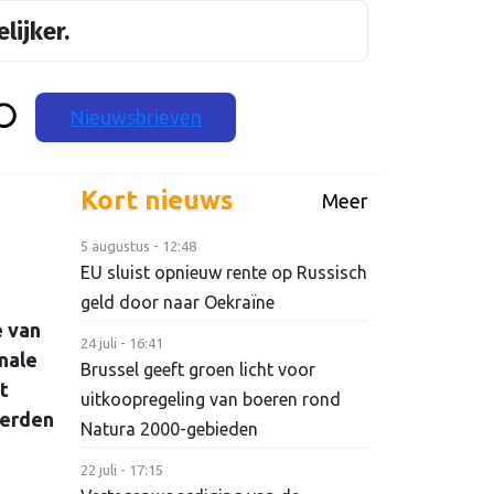
lijker.
Nieuwsbrieven
Kort nieuws
Meer
5 augustus - 12:48
EU sluist opnieuw rente op Russisch
geld door naar Oekraïne
e van
24 juli - 16:41
nale
Brussel geeft groen licht voor
t
uitkoopregeling van boeren rond
werden
Natura 2000-gebieden
22 juli - 17:15