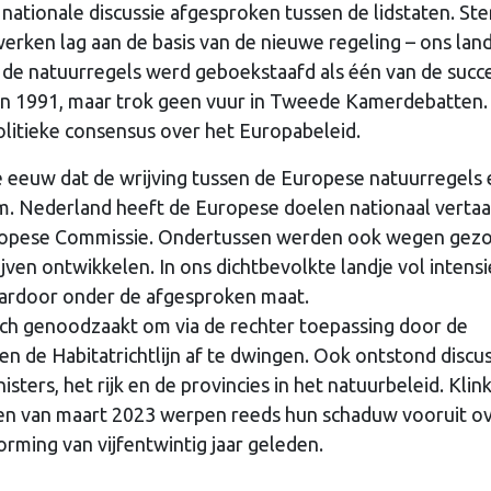
l nationale discussie afgesproken tussen de lidstaten. Ste
erken lag aan de basis van de nieuwe regeling – ons lan
r de natuurregels werd geboekstaafd als één van de succ
in 1991, maar trok geen vuur in Tweede Kamerdebatten.
olitieke consensus over het Europabeleid.
e eeuw dat de wrijving tussen de Europese natuurregels 
wam. Nederland heeft de Europese doelen nationaal vertaa
uropese Commissie. Ondertussen werden ook wegen gez
jven ontwikkelen. In ons dichtbevolkte landje vol intens
daardoor onder de afgesproken maat.
ch genoodzaakt om via de rechter toepassing door de
 de Habitatrichtlijn af te dwingen. Ook ontstond discus
ters, het rijk en de provincies in het natuurbeleid. Klin
gen van maart 2023 werpen reeds hun schaduw vooruit o
rming van vijfentwintig jaar geleden.