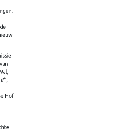
ingen.
 de
pnieuw
issie
 van
Wal,
?’’,
se Hof
chte