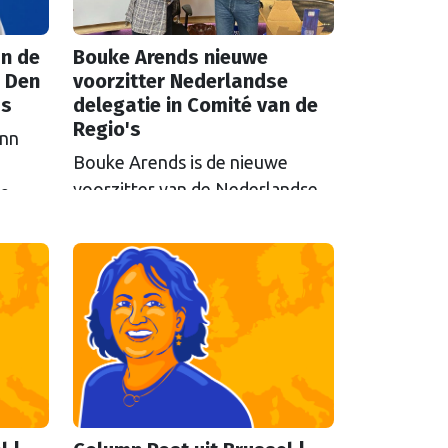
n de
Bouke Arends nieuwe
 Den
voorzitter Nederlandse
as
delegatie in Comité van de
Regio's
inn
Bouke Arends is de nieuwe
voorzitter van de Nederlandse
de
delegatie in het Europees
en
Comité van de Regio’s. De
huidige burgemeester van
Gemeente Westland volgt
Commissaris van de
Koning Arthur van Dijk (Noord-
Holland) op, die de
voorzittersrol sinds januari 2024
vervulde. Volgens Arends zijn de