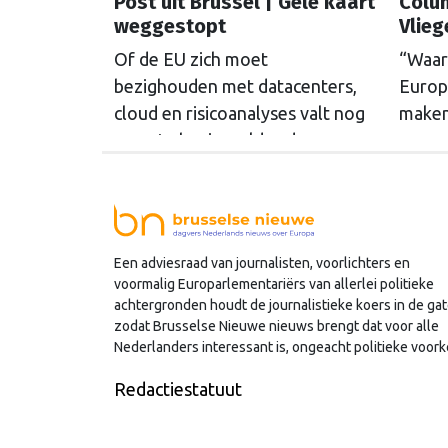
Post uit Brussel | Gele kaart
Colum
weggestopt
Vlieg
Of de EU zich moet
“Waar
bezighouden met datacenters,
Europa
cloud en risicoanalyses valt nog
maken?
maar te bezien, aldus de
vraag,
woordvoerders Digitale Zaken
groep
van de Tweede Kamer. Voor het
ordeni
eerst in drie jaar overwoog de
ter v
Kamer een gele kaart te
werkb
Een adviesraad van journalisten, voorlichters en
trekken, schrijft onze columnist
pogin
voormalig Europarlementariërs van allerlei politieke
Mendeltje van Keulen (cartoon).
colum
achtergronden houdt de journalistieke koers in de gat
zodat Brusselse Nieuwe nieuws brengt dat voor alle
(cart
Nederlanders interessant is, ongeacht politieke voork
stapel
deze 
Redactiestatuut