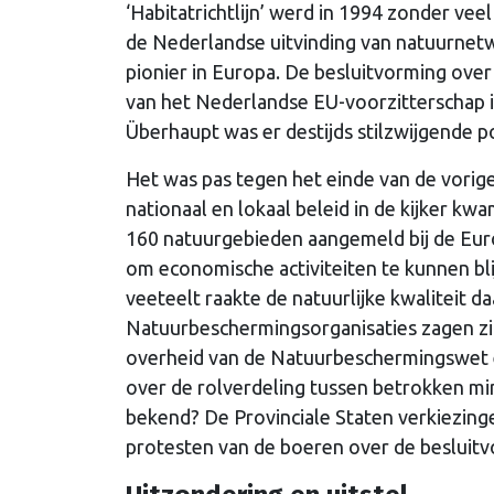
‘Habitatrichtlijn’ werd in 1994 zonder vee
de Nederlandse uitvinding van natuurnetw
pionier in Europa. De besluitvorming ove
van het Nederlandse EU-voorzitterschap 
Überhaupt was er destijds stilzwijgende p
Het was pas tegen het einde van de vorig
nationaal en lokaal beleid in de kijker k
160 natuurgebieden aangemeld bij de E
om economische activiteiten te kunnen bli
veeteelt raakte de natuurlijke kwaliteit 
Natuurbeschermingsorganisaties zagen zi
overheid van de Natuurbeschermingswet en
over de rolverdeling tussen betrokken minis
bekend? De Provinciale Staten verkiezin
protesten van de boeren over de besluitvo