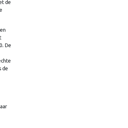
et de
de
nen
t
0. De
echte
s de
maar