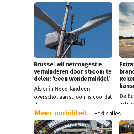
Brussel wil netcongestie
Extra
verminderen door stroom te
brand
delen: ‘Geen wondermiddel’
Reke
kans
Als er in Nederland een
De Eu
overschot aan stroom is doordat
extra 
de wind opsteekt en de zon
Meer mobiliteit
oftew
schijnt, loont het om die stroom
Bekijk alles
Maar d
te delen. Maar Europese
even 
plannen om dat mogelijk te