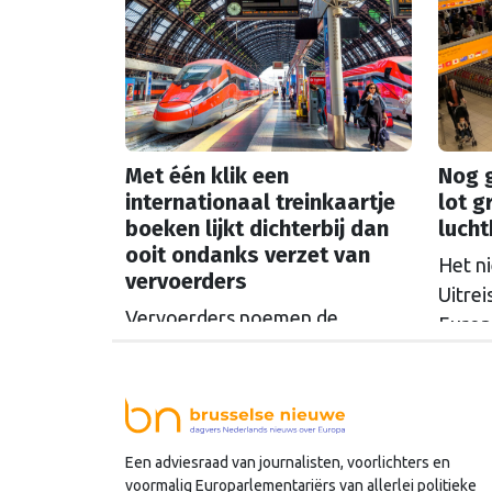
Europ
maken stuiten op kritiek.
Met één klik een
Nog g
internationaal treinkaartje
lot g
boeken lijkt dichterbij dan
luch
ooit ondanks verzet van
Het n
vervoerders
Uitre
Vervoerders noemen de
Europ
plannen van de Europese
veili
Commissie om internationale
lange 
treinkaartjes makkelijker te
Nederl
kunnen boeken "een ongekende
op ui
Een adviesraad van journalisten, voorlichters en
en onterechte regelzucht". Toch
Commi
voormalig Europarlementariërs van allerlei politieke