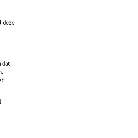
u
l deze
g dat
n.
et
l