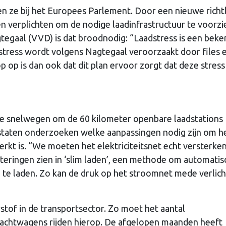
n ze bij het Europees Parlement. Door een nieuwe richtl
en verplichten om de nodige laadinfrastructuur te voorzi
egaal (VVD) is dat broodnodig: “Laadstress is een beke
e stress wordt volgens Nagtegaal veroorzaakt door files 
 op is dan ook dat dit plan ervoor zorgt dat deze stress
e snelwegen om de 60 kilometer openbare laadstations
dstaten onderzoeken welke aanpassingen nodig zijn om h
rkt is. “We moeten het elektriciteitsnet echt versterken
teringen zien in ‘slim laden’, een methode om automatis
e laden. Zo kan de druk op het stroomnet mede verlich
rstof in de transportsector. Zo moet het aantal
achtwagens rijden hierop. De afgelopen maanden heeft