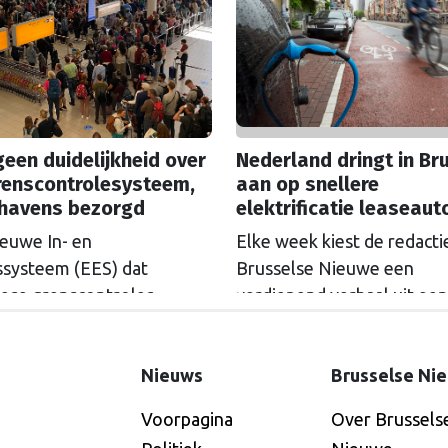
de ‘koolstoftaks’. Zal ETS
ese Rekenkamer.
versoepeld worden? Als h
wetenschappers ligt, is da
grove fout.
een duidelijkheid over
Nederland dringt in Br
renscontrolesysteem,
aan op snellere
thavens bezorgd
elektrificatie leaseaut
ieuwe In- en
Elke week kiest de redacti
issysteem (EES) dat
Brusselse Nieuwe een
ese grenscontroles
verdiepend verhaal uit een
ger moet maken, zorgt voor
onze thematische
rijen bij luchthavens.
nieuwsbrieven. Deze keer 
Nieuws
Brusselse Ni
and dringt in Brussel aan
Nieuwsbrief Mobiliteit. Gr
tstel, maar de Europese
bedrijven worden verplich
Voorpagina
Over Brussels
ssie geeft nog geen
elektrische auto's aan te