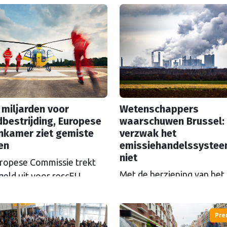
 miljarden voor
Wetenschappers
bestrijding, Europese
waarschuwen Brussel:
nkamer ziet gemiste
verzwak het
en
emissiehandelssyste
niet
ropese Commissie trekt
Met de herziening van het
geld uit voor rescEU,
Europese
el: het noodhulpfonds.
emissiehandelssysteem ET
at geld wordt niet altijd
zicht, groeien de klachten
goed uitgegeven, ziet de
Pre