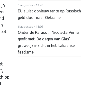
ijn
5 augustus - 12:48
EU sluist opnieuw rente op Russisch
en.
geld door naar Oekraïne
nd
en
6 augustus - 11:08
 tot
Onder de Parasol | Nicoletta Verna
geeft met 'De dagen van Glas'
gruwelijk inzicht in het Italiaanse
fascisme
et
”,
ch op
t