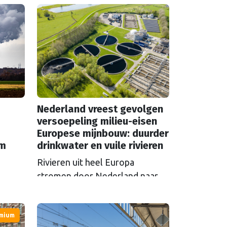
Nederland vreest gevolgen
versoepeling milieu-eisen
Europese mijnbouw: duurder
em
drinkwater en vuile rivieren
Rivieren uit heel Europa
stromen door Nederland naar
zee en nemen vervuiling mee.
S in
Als Brussel de milieu-eisen voor
 over
mium
mijnbouwbedrijven versoepelt,