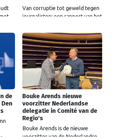
oudt
Van corruptie tot geweld tegen
 met
journalisten: een rapport van het
en en
Europees Parlement laat zien
 het
dat fundamentele rechten in de
EU steeds verder onder druk
et ze
komen te staan. Over de vraag
euwe
voor wie die rechten precies
gelden, liepen de gemoederen
le
hoog op.
t.”
n de
Bouke Arends nieuwe
 Den
voorzitter Nederlandse
as
delegatie in Comité van de
Regio's
inn
Bouke Arends is de nieuwe
voorzitter van de Nederlandse