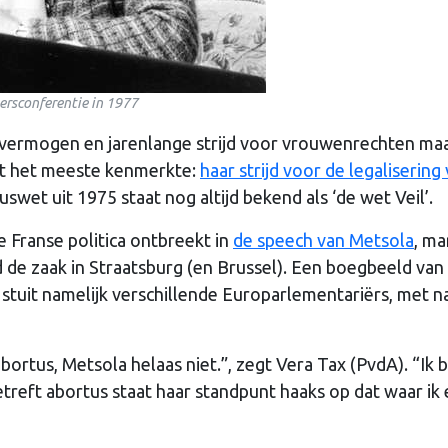
ersconferentie in 1977
gsvermogen en jarenlange strijd voor vrouwenrechten maa
ht het meeste kenmerkte:
haar strijd voor de legalisering
wet uit 1975 staat nog altijd bekend als ‘de wet Veil’.
e Franse politica ontbreekt in
de speech van Metsola
, ma
de zaak in Straatsburg (en Brussel). Een boegbeeld van
 stuit namelijk verschillende Europarlementariërs, met 
rtus, Metsola helaas niet.”, zegt Vera Tax (PvdA). “Ik be
treft abortus staat haar standpunt haaks op dat waar ik 