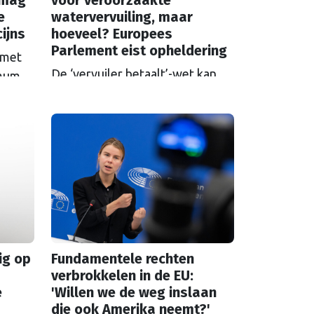
 mag
voor veroorzaakte
e
watervervuiling, maar
ijns
hoeveel? Europees
Parlement eist opheldering
 met
De ‘vervuiler betaalt’-wet kan
imum
cosmetica- en farmaceutische
l
bedrijven opzadelen met hoge
kosten waardoor ze mogelijk uit
Europa vertrekken. Europa
der is
wordt dan afhankelijk van
m,
medicijnen uit het buitenland.
rijzen
 het
eratie
ig op
Fundamentele rechten
verbrokkelen in de EU:
e
'Willen we de weg inslaan
die ook Amerika neemt?'