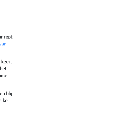
r rept
 van
rkeert
 het
name
n blij
elke