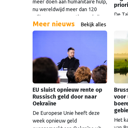
meer doen aan humanitaire hulp,
prior
nu wereldwijd meer dan 120
De Tal
miljoen mensen ontheemd zijn
Brusse
Meer nieuws
Bekijk alles
en het aantal oorlogsgebieden
meerd
nog toeneemt.
Parle
over 
Europ
Garcí
tegen
Europ
stemd
EU sluist opnieuw rente op
Bruss
Russisch geld door naar
voor 
Oekraïne
boer
gebi
De Europese Unie heeft deze
Het k
week opnieuw geld
van B