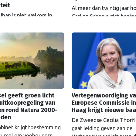
iteit
Al meer dan twintig jaar h
iban is niet welkom in
Carlien Scheele zich bezig
l, is de boodschap van een
de gelijkheid tussen mann
erheid in het Europees
vrouwen. Als directeur van
ment. Daar werd gestemd
Europees Instituut voor
een amendement van D66-
Gendergelijkheid (EIGE) zi
arlementariër Raquel
vooruitgang, maar ook ni
a Hermida-van der Walle
weerstand. “Ik begrijp niet
 de uitnodiging van de
waarom er zo’n emotione
ese Commissie. Het CDA
mening over
e tegen.
genderonderwerpen heers
el geeft groen licht
Vertegenwoordiging va
uitkoopregeling van
Europese Commissie in
en rond Natura 2000-
Haag krijgt nieuwe ba
eden
De Zweedse Cecilia Thorf
abinet krijgt toestemming
gaat leiding geven aan de
russel om veehouders