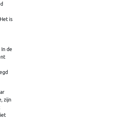
nd
Het is
 In de
ent
oegd
ar
, zijn
t
iet