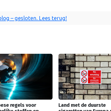
og – gesloten. Lees terug!
ese regels voor
Land met de duurste