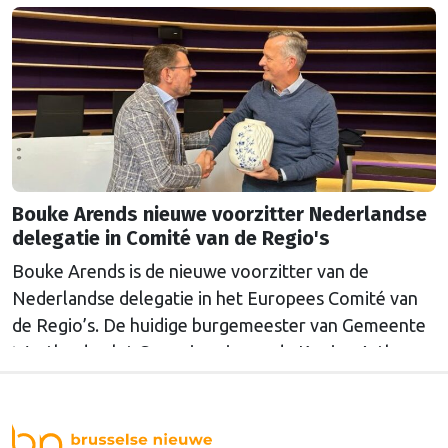
Bouke Arends nieuwe voorzitter Nederlandse
delegatie in Comité van de Regio's
Bouke Arends is de nieuwe voorzitter van de
Nederlandse delegatie in het Europees Comité van
de Regio’s. De huidige burgemeester van Gemeente
Westland volgt Commissaris van de Koning Arthur
van Dijk (Noord-Holland) op, die de voorzittersrol
sinds januari 2024 vervulde. Volgens Arends zijn de
Nederlandse regio’s behoorlijk succesvol in hun