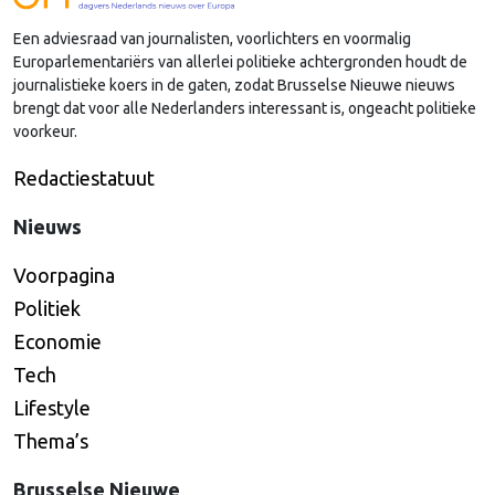
lobby in Brussel, en dat komt vooral omdat …
Een adviesraad van journalisten, voorlichters en voormalig
Continued
Europarlementariërs van allerlei politieke achtergronden houdt de
journalistieke koers in de gaten, zodat Brusselse Nieuwe nieuws
brengt dat voor alle Nederlanders interessant is, ongeacht politieke
voorkeur.
Redactiestatuut
Nieuws
Voorpagina
Politiek
Economie
Tech
Lifestyle
Thema’s
Brusselse Nieuwe