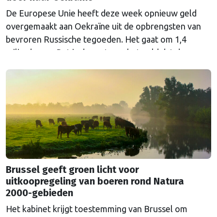
De Europese Unie heeft deze week opnieuw geld
overgemaakt aan Oekraïne uit de opbrengsten van
bevroren Russische tegoeden. Het gaat om 1,4
miljard euro. Dat is de rente op het geld dat de
Russische Centrale Bank ooit bij de Belgische bank
Euroclear parkeerde. De EU bevroor dat geld na de
Russische inval in Oekraïne. Het …
Continued
Brussel geeft groen licht voor
uitkoopregeling van boeren rond Natura
2000-gebieden
Het kabinet krijgt toestemming van Brussel om