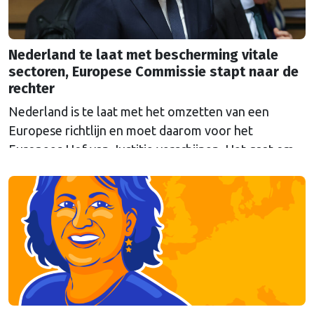
Nederland te laat met bescherming vitale
sectoren, Europese Commissie stapt naar de
rechter
Nederland is te laat met het omzetten van een
Europese richtlijn en moet daarom voor het
Europees Hof van Justitie verschijnen. Het gaat om
Europese regels die moeten voorkomen dat
belangrijke sectoren plat komen te liggen bij
verstoringen, zoals natuurrampen of aanslagen. De
Eerste en Tweede Kamer hebben inmiddels
ingestemd met de wetten (Wet Weerbaarheid …
Continued