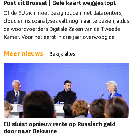
Post uit Brussel | Gele kaart weggestopt
Of de EU zich moet bezighouden met datacenters,
cloud en risicoanalyses valt nog maar te bezien, aldus
de woordvoerders Digitale Zaken van de Tweede
Kamer. Voor het eerst in drie jaar overwoog de
Kamer een gele kaart te trekken, schrijft onze
columnist Mendeltje van Keulen (cartoon).
Meer nieuws
Bekijk alles
EU sluist opnieuw rente op Russisch geld
door naar Oekraïne