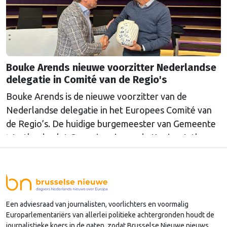
Bouke Arends nieuwe voorzitter Nederlandse
delegatie in Comité van de Regio's
Bouke Arends is de nieuwe voorzitter van de
Nederlandse delegatie in het Europees Comité van
de Regio’s. De huidige burgemeester van Gemeente
Westland volgt Commissaris van de Koning Arthur
van Dijk (Noord-Holland) op, die de voorzittersrol
sinds januari 2024 vervulde. Volgens Arends zijn de
Nederlandse regio’s behoorlijk succesvol in hun
lobby in Brussel, en dat komt vooral omdat …
Een adviesraad van journalisten, voorlichters en voormalig
Continued
Europarlementariërs van allerlei politieke achtergronden houdt de
journalistieke koers in de gaten, zodat Brusselse Nieuwe nieuws