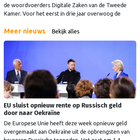
de woordvoerders Digitale Zaken van de Tweede
Kamer. Voor het eerst in drie jaar overwoog de
Kamer een gele kaart te trekken, schrijft onze
columnist Mendeltje van Keulen (cartoon).
Meer nieuws
Bekijk alles
EU sluist opnieuw rente op Russisch geld
door naar Oekraïne
De Europese Unie heeft deze week opnieuw geld
overgemaakt aan Oekraïne uit de opbrengsten van