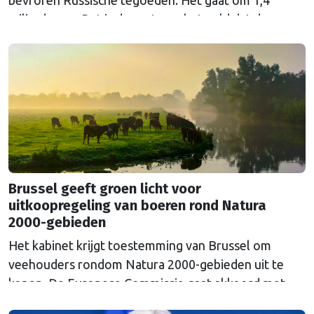
bevroren Russische tegoeden. Het gaat om 1,4
miljard euro. Dat is de rente op het geld dat de
Russische Centrale Bank ooit bij de Belgische bank
Euroclear parkeerde. De EU bevroor dat geld na de
Russische inval in Oekraïne. Het …
Continued
Brussel geeft groen licht voor
uitkoopregeling van boeren rond Natura
2000-gebieden
Het kabinet krijgt toestemming van Brussel om
veehouders rondom Natura 2000-gebieden uit te
kopen. De Europese Commissie gaat akkoord met
een uitkoopregeling van 715 miljoen euro.