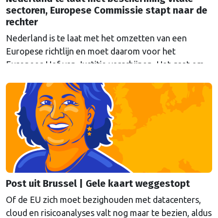
sectoren, Europese Commissie stapt naar de
rechter
Nederland is te laat met het omzetten van een
Europese richtlijn en moet daarom voor het
Europees Hof van Justitie verschijnen. Het gaat om
Europese regels die moeten voorkomen dat
belangrijke sectoren plat komen te liggen bij
verstoringen, zoals natuurrampen of aanslagen. De
Eerste en Tweede Kamer hebben inmiddels
ingestemd met de wetten (Wet Weerbaarheid …
Continued
Post uit Brussel | Gele kaart weggestopt
Of de EU zich moet bezighouden met datacenters,
cloud en risicoanalyses valt nog maar te bezien, aldus