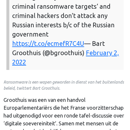
criminal ransomware targets’ and
criminal hackers don’t attack any
Russian interests b/c of the Russian
government
https://t.co/ecmefR7C4U
— Bart
Groothuis (@bgroothuis)
February 2,
2022
Ransomware is een wapen geworden in dienst van het buitenlands
beleid, twittert Bart Groothuis
.
Groothuis was een van een handvol
Europarlementariërs die het Franse voorzitterschap
had uitgenodigd voor een ronde tafel-discussie over
‘digitale soevereiniteit’. Samen met mensen uit de