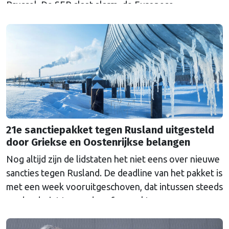
Brussel. De SER slaat alarm, de Europese
Ombudsman ook. Wat is er mis met hoe Europa
wetten maakt?
21e sanctiepakket tegen Rusland uitgesteld
door Griekse en Oostenrijkse belangen
Nog altijd zijn de lidstaten het niet eens over nieuwe
sancties tegen Rusland. De deadline van het pakket is
met een week vooruitgeschoven, dat intussen steeds
verder dreigt te worden afgezwakt.