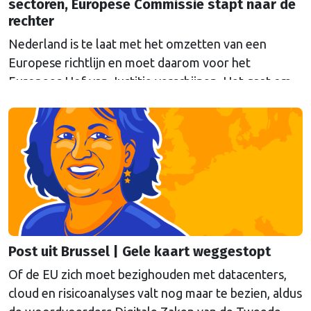
sectoren, Europese Commissie stapt naar de
rechter
Nederland is te laat met het omzetten van een
Europese richtlijn en moet daarom voor het
Europees Hof van Justitie verschijnen. Het gaat om
Europese regels die moeten voorkomen dat
belangrijke sectoren plat komen te liggen bij
verstoringen, zoals natuurrampen of aanslagen. De
Eerste en Tweede Kamer hebben inmiddels
ingestemd met de wetten (Wet Weerbaarheid …
Continued
Post uit Brussel | Gele kaart weggestopt
Of de EU zich moet bezighouden met datacenters,
cloud en risicoanalyses valt nog maar te bezien, aldus