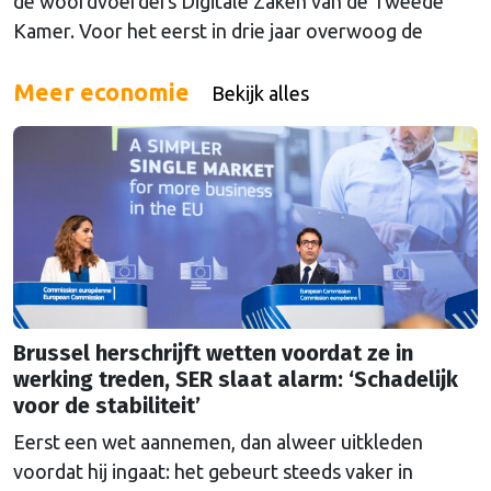
de woordvoerders Digitale Zaken van de Tweede
Kamer. Voor het eerst in drie jaar overwoog de
Kamer een gele kaart te trekken, schrijft onze
columnist Mendeltje van Keulen (cartoon).
Meer economie
Bekijk alles
Brussel herschrijft wetten voordat ze in
werking treden, SER slaat alarm: ‘Schadelijk
voor de stabiliteit’
Eerst een wet aannemen, dan alweer uitkleden
voordat hij ingaat: het gebeurt steeds vaker in