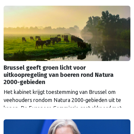
Russische Centrale Bank ooit bij de Belgische bank
Euroclear parkeerde. De EU bevroor dat geld na de
Russische inval in Oekraïne. Het …
Continued
Brussel geeft groen licht voor
uitkoopregeling van boeren rond Natura
2000-gebieden
Het kabinet krijgt toestemming van Brussel om
veehouders rondom Natura 2000-gebieden uit te
kopen. De Europese Commissie gaat akkoord met
een uitkoopregeling van 715 miljoen euro.