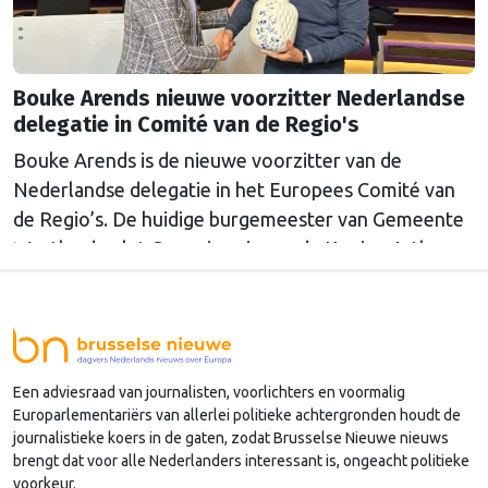
Bouke Arends nieuwe voorzitter Nederlandse
delegatie in Comité van de Regio's
Bouke Arends is de nieuwe voorzitter van de
Nederlandse delegatie in het Europees Comité van
de Regio’s. De huidige burgemeester van Gemeente
Westland volgt Commissaris van de Koning Arthur
van Dijk (Noord-Holland) op, die de voorzittersrol
sinds januari 2024 vervulde. Volgens Arends zijn de
Nederlandse regio’s behoorlijk succesvol in hun
lobby in Brussel, en dat komt vooral omdat …
Een adviesraad van journalisten, voorlichters en voormalig
Continued
Europarlementariërs van allerlei politieke achtergronden houdt de
journalistieke koers in de gaten, zodat Brusselse Nieuwe nieuws
brengt dat voor alle Nederlanders interessant is, ongeacht politieke
voorkeur.