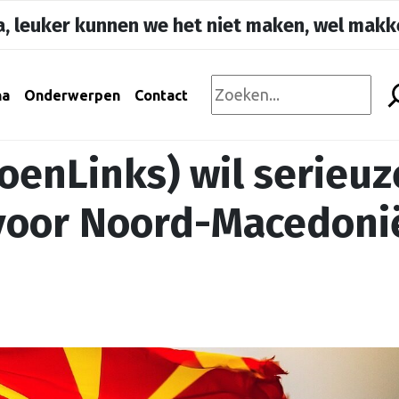
, leuker kunnen we het niet maken, wel makke
na
Onderwerpen
Contact
roenLinks) wil serieuz
 voor Noord-Macedoni