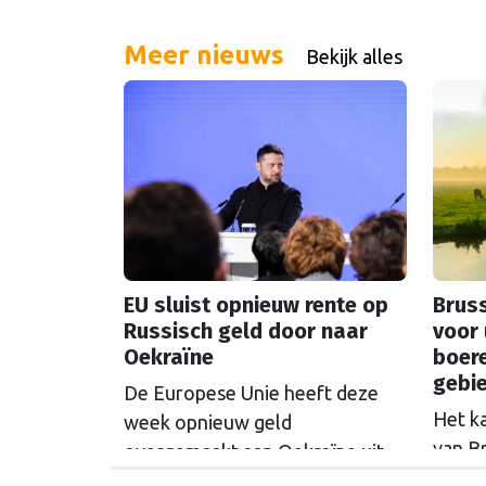
Meer nieuws
Bekijk alles
EU sluist opnieuw rente op
Bruss
Russisch geld door naar
voor 
Oekraïne
boer
gebi
De Europese Unie heeft deze
Het k
week opnieuw geld
van B
overgemaakt aan Oekraïne uit
rondo
de opbrengsten van bevroren