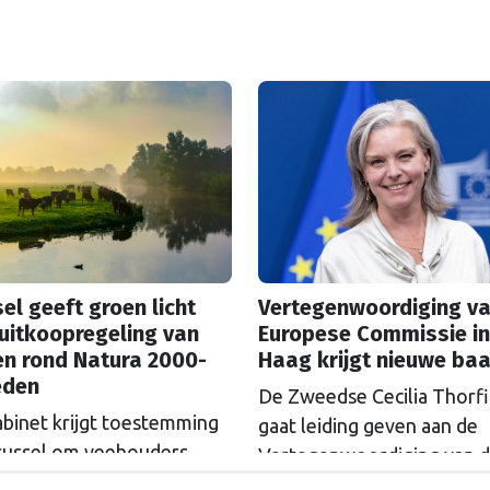
el geeft groen licht
Vertegenwoordiging va
uitkoopregeling van
Europese Commissie in
en rond Natura 2000-
Haag krijgt nieuwe ba
eden
De Zweedse Cecilia Thorf
abinet krijgt toestemming
gaat leiding geven aan de
russel om veehouders
Vertegenwoordiging van 
m Natura 2000-gebieden
Europese Commissie in D