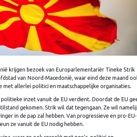
ë krijgen bezoek van Europarlementariër Tineke Strik
hoofdstad van Noord-Macedonië, waar eind deze maand oo
 met allerlei politici en maatschappelijke organisaties.
politieke inzet vanuit de EU verdient. Doordat de EU ge
stilstand gekomen. Strik wil dat tegengaan. Ze wil namelij
inger in de pap zal hebben. Van progressieve en pro-EU-
teun ze vanuit de EU nodig hebben.
ina, waar ze ook spreekt met ngo’s, politici en