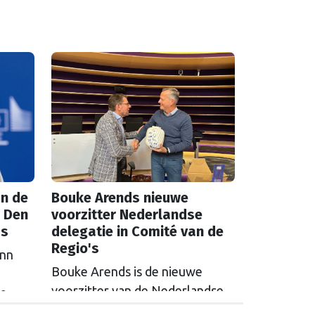
n de
Bouke Arends nieuwe
 Den
voorzitter Nederlandse
as
delegatie in Comité van de
Regio's
inn
Bouke Arends is de nieuwe
voorzitter van de Nederlandse
de
delegatie in het Europees
en