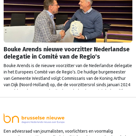
Bouke Arends nieuwe voorzitter Nederlandse
delegatie in Comité van de Regio's
Bouke Arends is de nieuwe voorzitter van de Nederlandse delegatie
in het Europees Comité van de Regio’s. De huidige burgemeester
van Gemeente Westland volgt Commissaris van de Koning Arthur
van Dijk (Noord-Holland) op, die de voorzittersrol sinds januari 2024
vervulde. Volgens Arends zijn de Nederlandse regio’s behoorlijk
succesvol in hun lobby in Brussel, en dat komt vooral omdat …
Continued
Een adviesraad van journalisten, voorlichters en voormalig