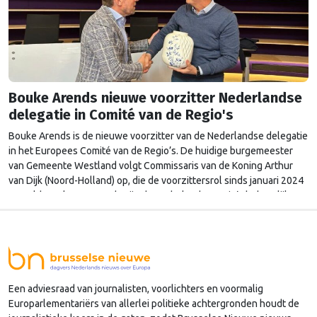
Bouke Arends nieuwe voorzitter Nederlandse
delegatie in Comité van de Regio's
Bouke Arends is de nieuwe voorzitter van de Nederlandse delegatie
in het Europees Comité van de Regio’s. De huidige burgemeester
van Gemeente Westland volgt Commissaris van de Koning Arthur
van Dijk (Noord-Holland) op, die de voorzittersrol sinds januari 2024
vervulde. Volgens Arends zijn de Nederlandse regio’s behoorlijk
succesvol in hun lobby in Brussel, en dat komt vooral omdat …
Continued
Een adviesraad van journalisten, voorlichters en voormalig
Europarlementariërs van allerlei politieke achtergronden houdt de