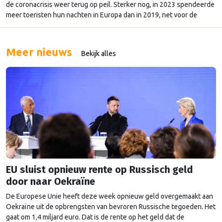
de coronacrisis weer terug op peil. Sterker nog, in 2023 spendeerde
meer toeristen hun nachten in Europa dan in 2019, net voor de
coronacrisis. Dat blijkt uit cijfers van Europees statistiekbureau
Eurostat. Vorig jaar verbleven toeristen 2,92 miljard nachten in
hotels, op campings …
Continued
Meer nieuws
Bekijk alles
EU sluist opnieuw rente op Russisch geld
door naar Oekraïne
De Europese Unie heeft deze week opnieuw geld overgemaakt aan
Oekraïne uit de opbrengsten van bevroren Russische tegoeden. Het
gaat om 1,4 miljard euro. Dat is de rente op het geld dat de