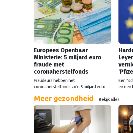
Europees Openbaar
Harde
Ministerie: 5 miljard euro
Leyen
fraude met
verni
coronaherstelfonds
'Pfiz
Fraudeurs hebben het
Een “sc
coronaherstelfonds zo'n 5 miljard euro
en een 
schade berokkend. De Rekenkamer
Leyen: 
Meer gezondheid
waarschuwt al langer voor de
Europes
Bekijk alles
kwetsbaarheid van het fonds.
van voo
topman 