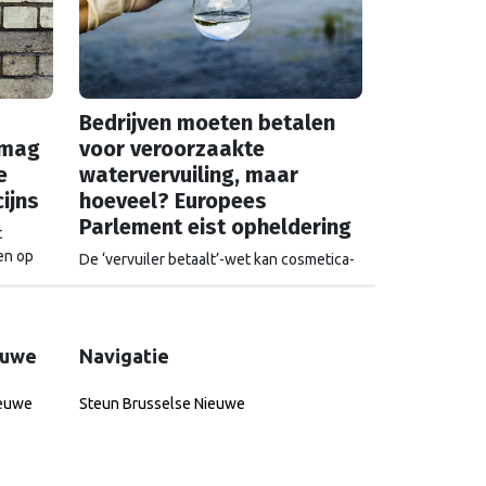
vaccins.
Bedrijven moeten betalen
 mag
voor veroorzaakte
e
watervervuiling, maar
ijns
hoeveel? Europees
Parlement eist opheldering
t
en op
De ‘vervuiler betaalt’-wet kan cosmetica-
este
en farmaceutische bedrijven opzadelen
met hoge kosten waardoor ze mogelijk uit
uropese
Europa vertrekken. Europa wordt dan
 prijzen
afhankelijk van medicijnen uit het
euwe
Navigatie
l van
buitenland.
hterbij
ieuwe
Steun Brusselse Nieuwe