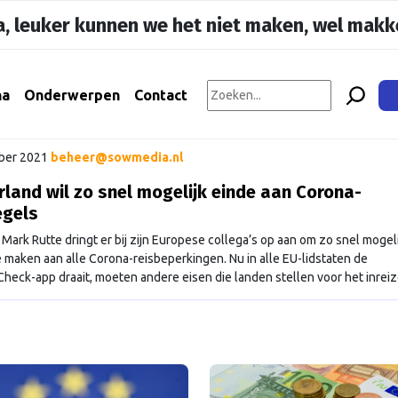
, leuker kunnen we het niet maken, wel makke
na
Onderwerpen
Contact
ber 2021
beheer@sowmedia.nl
land wil zo snel mogelijk einde aan Corona-
egels
 Mark Rutte dringt er bij zijn Europese collega’s op aan om zo snel mogel
e maken aan alle Corona-reisbeperkingen. Nu in alle EU-lidstaten de
heck-app draait, moeten andere eisen die landen stellen voor het inrei
opgeheven. Rutte zet dit punt op de agenda van de EU-top die eind vol
ordt …
Continued