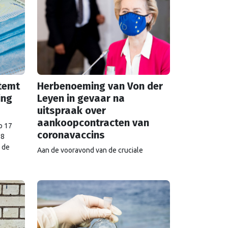
temt
Herbenoeming van Von der
ing
Leyen in gevaar na
uitspraak over
aankoopcontracten van
p 17
coronavaccins
18
s de
Aan de vooravond van de cruciale
stemming over haar herbenoeming als
al 5.44
voorzitter van de Europese Commissie,
aan
staat Ursula von der Leyen voor een grote
uitdaging. Het Europees Hof heeft
geoordeeld dat de zij het publiek
in het
onvoldoende heeft geïnformeerd over de
aankoopovereenkomsten voor COVID-19-