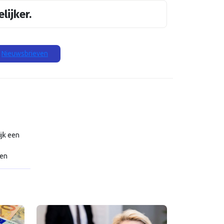
lijker.
Nieuwsbrieven
ijk een
zen
gende