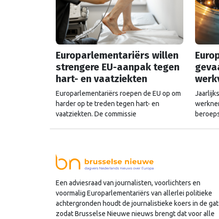
Europarlementariërs willen
Europ
strengere EU-aanpak tegen
gevaa
hart- en vaatziekten
werk
Europarlementariërs roepen de EU op om
Jaarlij
harder op te treden tegen hart- en
werknem
vaatziekten. De commissie
beroeps
volksgezondheid nam woensdag een
gevaarl
rapport aan als reactie op het Safe Hearts
terug t
Plan, de eerste Europese strategie tegen
Parleme
hart- en vaatziekten die de Commissie in
strenge
december 2025 presenteerde. Hart- en
chemica
vaatziekten zijn de grootste
meer de 
Een adviesraad van journalisten, voorlichters en
doodsoorzaak in Europa: elk jaar …
textieli
voormalig Europarlementariërs van allerlei politieke
Continued
…
Cont
achtergronden houdt de journalistieke koers in de gat
zodat Brusselse Nieuwe nieuws brengt dat voor alle