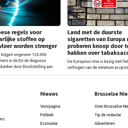
ese regels voor
Land met de duurste
rlijke stoffen op
sigaretten van Europa
vloer worden strenger
proberen knoop door t
hakken over tabaksacc
ks krijgen ongeveer 120.000
ers in de EU de diagnose
De Europese Unie is bezig met he
kanker door blootstelling aan
verhogen van de minimum accijnz
ijke stoffen op het werk. Om dat
tabak. Hoewel rookwaar in de me
e dringen, hebben het Europees
Europese lidstaten door nationale
nt en de lidstaten nieuwe,
belastingen duurder is dan het E
re regels afgesproken voor
minimum, moet een ondergrens de
Nieuws
Brusselse Ni
liën die worden gebruikt in onder
in Europa gelijktrekken en het doe
batterij-, staal-, chemische en
een rookvrije generatie in 2040 dic
Voorpagina
Over Brusselse N
ndustrie. Voor het eerst is er ook
brengen.
inued
Politiek
Tip de redactie
en,
Economie
Adverteren