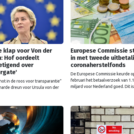
 klap voor Von der
Europese Commissie s
: Hof oordeelt
in met tweede uitbetal
etigend over
coronaherstelfonds
ergate'
De Europese Commissie keurde o
februari het betaalverzoek van 1.
hot in de roos voor transparantie”
miljard voor Nederland goed. Dit i
harde dreun voor Ursula von der
tweede betaling uit het
het Europese Hof oordeelt dat de
coronaherstelfonds van de in tota
e Commissie de sms-berichten
miljard dat als gift is toegewezen 
rzitter Von der Leyen met Pfizer-
Nederland. De overheid diende dit
wél openbaar had moeten maken.
verzoek op 13 december in na het
uitvoeren van 21 streefdoelen die 
plan …
Continued