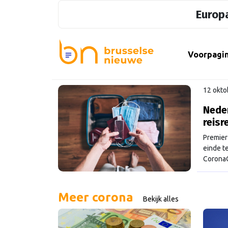
Europa
Voorpagi
12 okto
Neder
reisr
Premier
einde t
CoronaC
worden 
week w
Meer corona
Bekijk alles