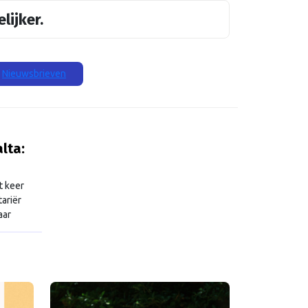
lijker.
Nieuwsbrieven
lta:
t keer
ariër
aar