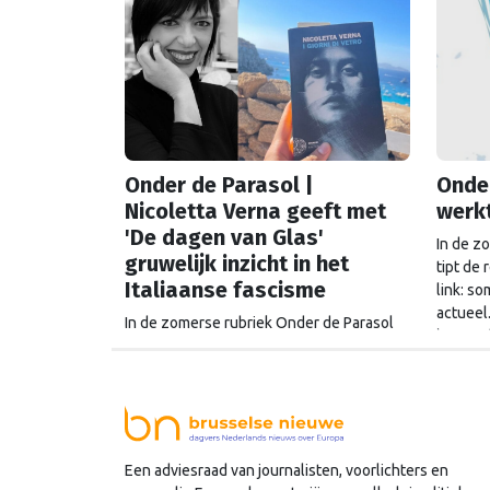
Onder de Parasol |
Onder
Nicoletta Verna geeft met
werkt
'De dagen van Glas'
In de z
gruwelijk inzicht in het
tipt de
Italiaanse fascisme
link: s
actueel
In de zomerse rubriek Onder de Parasol
las een
tipt de redactie boeken met een Europese
wegwijs
link: soms historisch, soms verrassend
iederee
actueel. Eindredacteur Sander van Vliet
begrijp
las De dagen van Glas van Nicoletta
Verna, een gruwelijk verhaal over het
fascisme in Italië, verteld vanuit twee
Een adviesraad van journalisten, voorlichters en
vrouwenlevens die elkaar kruisen.