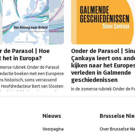
 de Parasol | Hoe
Onder de Parasol | Sin
 het in Europa?
Çankaya leert ons and
kijken naar het Europe
omerse rubriek Onder de Parasol
verleden in Galmende
 redactie boeken met een Europese
geschiedenissen
oms historisch, soms verrassend
. Hoofdredacteur Bert van Slooten
In de zomerse rubriek Onder de P
 boek dat lobbyisten in Brussel
tipt de redactie boeken met een 
 moet maken. Handig voor
link: soms historisch, soms verra
n die Europese procedures wil
actueel. Redacteur Bijou van der B
en.
Galmende geschiedenissen van S
Nieuws
Brusselse Ni
Çankaya een boek over wie mag s
en welke verhalen we begraven. 
Voorpagina
Over Brusselse N
prachtig geschreven boek dat je