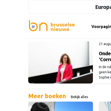
Europa
Voorpagi
21 augu
Onder
‘Corr
In de r
geen ke
Sophie i
comment
Meer boeken
Bekijk alles