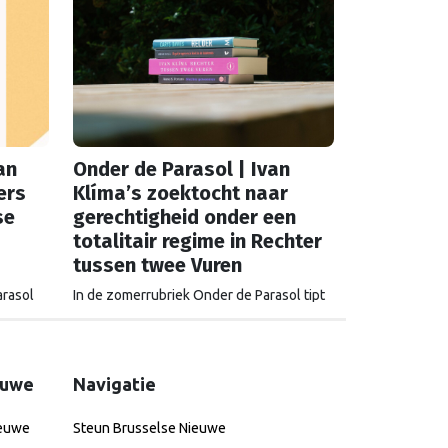
an
Onder de Parasol | Ivan
ers
Klíma’s zoektocht naar
se
gerechtigheid onder een
totalitair regime in Rechter
tussen twee Vuren
arasol
In de zomerrubriek Onder de Parasol tipt
Europese
de redactie boeken met een Europese
ssend
link. Eindredacteur Sander van Vliet kiest
orst tipt
voor 'Rechter tussen twee vuren' van Ivan
inan
Klíma, kanshebber voor de Europese
euwe
Navigatie
preken
Literatuurprijs. Klíma overleefde zowel de
Een
concentratiekampen als de Russische
ieuwe
Steun Brusselse Nieuwe
onderdrukking. Zijn ervaringen komen