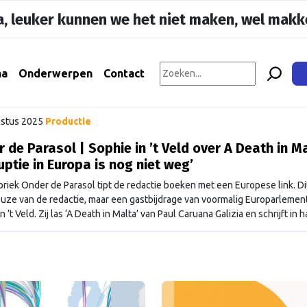
, leuker kunnen we het niet maken, wel makke
na
Onderwerpen
Contact
stus 2025
Productie
 de Parasol | Sophie in ’t Veld over A Death in Ma
uptie in Europa is nog niet weg’
ubriek Onder de Parasol tipt de redactie boeken met een Europese link. Di
uze van de redactie, maar een gastbijdrage van voormalig Europarlement
n ’t Veld. Zij las ‘A Death in Malta’ van Paul Caruana Galizia en schrijft in h
aar over corruptie, journalistiek en de rechtsstaat in Europa.