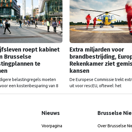
jfsleven roept kabinet
Extra miljarden voor
m Brusselse
brandbestrijding, Euro
tingplannen te
Rekenkamer ziet gemi
nen
kansen
igere belastingregels moeten
De Europese Commissie trekt extr
voor een kostenbesparing van 8
uit voor rescEU, oftewel: het
 euro, stelt de Europese
noodhulpfonds. Maar dat geld wor
ie. Maar de voorstellen hebben
altijd even goed uitgegeven, ziet 
 impact op de Nederlandse
Europese Rekenkamer.
t.
Nieuws
Brusselse Ni
Voorpagina
Over Brusselse N