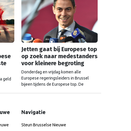
Jetten gaat bij Europese top
pese
op zoek naar medestanders
ste
voor kleinere begroting
Donderdag en vrijdag komen alle
Europese regeringsleiders in Brussel
a geld
bijeen tijdens de Europese top. De
Tweede Kamer en het Europees
dt niet
Parlement wierpen alvast een blik vooruit.
de
Wat mogen we verwachten van de
gesprekken over geld, drugs, oorlog en
euwe
Navigatie
China?
ieuwe
Steun Brusselse Nieuwe