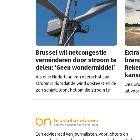
Brussel wil netcongestie
Extra
verminderen door stroom te
brand
delen: ‘Geen wondermiddel’
Reke
kans
Als er in Nederland een overschot aan
stroom is doordat de wind opsteekt en de
De Euro
zon schijnt, loont het om die stroom te
uit voor
delen. Maar Europese plannen om dat
noodhul
mogelijk te maken stuiten op kritiek.
altijd 
Europe
Een adviesraad van journalisten, voorlichters en