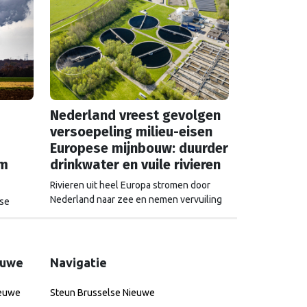
Nederland vreest gevolgen
versoepeling milieu-eisen
Europese mijnbouw: duurder
em
drinkwater en vuile rivieren
Rivieren uit heel Europa stromen door
Nederland naar zee en nemen vervuiling
ese
mee. Als Brussel de milieu-eisen voor
ht,
mijnbouwbedrijven versoepelt, zijn het de
Nederlandse drinkwaterbedrijven die dat
moeten oplossen.
rs ligt,
euwe
Navigatie
ieuwe
Steun Brusselse Nieuwe