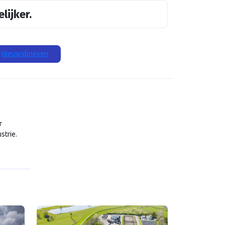
lijker.
Nieuwsbrieven
r
strie.