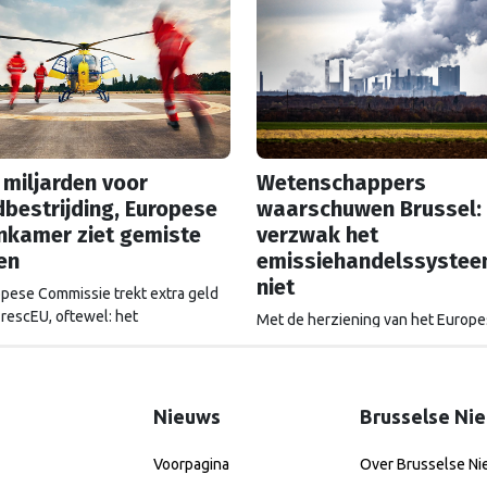
 miljarden voor
Wetenschappers
bestrijding, Europese
waarschuwen Brussel:
nkamer ziet gemiste
verzwak het
en
emissiehandelssyste
niet
pese Commissie trekt extra geld
 rescEU, oftewel: het
Met de herziening van het Europ
pfonds. Maar dat geld wordt niet
emissiehandelssysteem ETS in zic
even goed uitgegeven, ziet de
groeien de klachten over de
se Rekenkamer.
‘koolstoftaks’. Zal ETS versoepeld
worden? Als het aan wetenschappe
Nieuws
Brusselse Ni
is dat een grove fout.
Voorpagina
Over Brusselse N