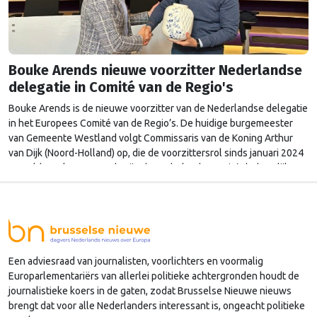
Bouke Arends nieuwe voorzitter Nederlandse
delegatie in Comité van de Regio's
Bouke Arends is de nieuwe voorzitter van de Nederlandse delegatie
in het Europees Comité van de Regio’s. De huidige burgemeester
van Gemeente Westland volgt Commissaris van de Koning Arthur
van Dijk (Noord-Holland) op, die de voorzittersrol sinds januari 2024
vervulde. Volgens Arends zijn de Nederlandse regio’s behoorlijk
succesvol in hun lobby in Brussel, en dat komt vooral omdat …
Continued
Een adviesraad van journalisten, voorlichters en voormalig
Europarlementariërs van allerlei politieke achtergronden houdt de
journalistieke koers in de gaten, zodat Brusselse Nieuwe nieuws
brengt dat voor alle Nederlanders interessant is, ongeacht politieke