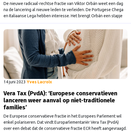
De nieuwe radicaal-rechtse fractie van Viktor Orbán weet een dag
na de lancering al nieuwe leden te verleiden. De Portugese Chega
en Italiaanse Lega hebben interesse. Het brengt Orbán een stapje
dichterbij zijn gedroomde grote rechtse coalitie in het Europees
Parlement.
14 juni 2023
Yves Lacroix
Vera Tax (PvdA): ‘Europese conservatieven
lanceren weer aanval op niet-traditionele
families’
De Europese conservatieve fractie in het Europees Parlement wil
enkel polariseren. Dat vindt Europarlementariër Vera Tax (PvdA)
over een debat dat de conservatieve fractie ECR heeft aangevraagd.