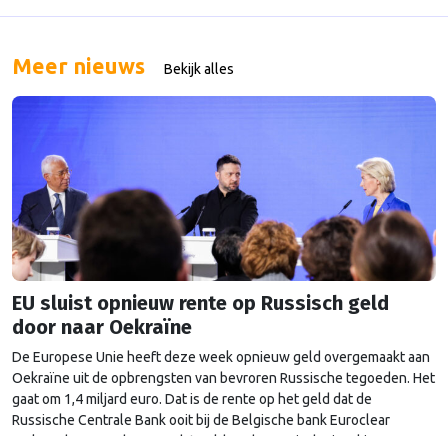
De conservatieven zeggen uitbuiting van zogeheten
‘surrogaatmoeders’ tegen te gaan, Tax noemt het de zoveelste
aanval op niet-traditionele families. Surrogaatmoeders zijn vrouwen
Meer nieuws
Bekijk alles
die een kind voor een ander …
Continued
EU sluist opnieuw rente op Russisch geld
door naar Oekraïne
De Europese Unie heeft deze week opnieuw geld overgemaakt aan
Oekraïne uit de opbrengsten van bevroren Russische tegoeden. Het
gaat om 1,4 miljard euro. Dat is de rente op het geld dat de
Russische Centrale Bank ooit bij de Belgische bank Euroclear
parkeerde. De EU bevroor dat geld na de Russische inval in