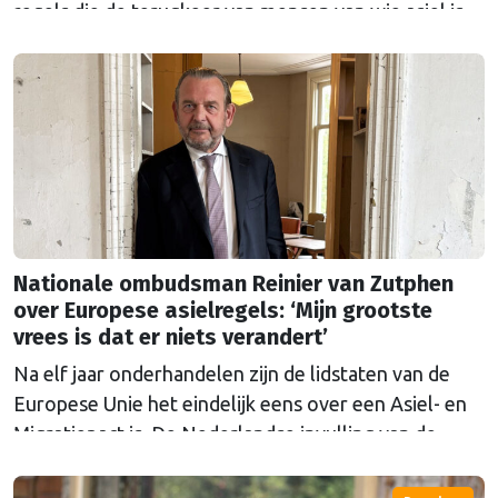
regels die de terugkeer van mensen van wie asiel is
afgewezen moet regelen. Waarom levert de wet
zoveel ophef op?
Nationale ombudsman Reinier van Zutphen
over Europese asielregels: ‘Mijn grootste
vrees is dat er niets verandert’
Na elf jaar onderhandelen zijn de lidstaten van de
Europese Unie het eindelijk eens over een Asiel- en
Migratiepact is. De Nederlandse invulling van de
Europese regels zijn een reden tot zorg voor
Nationale ombudsman Reinier van Zutphen. "Het