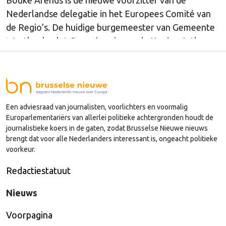
Nederlandse delegatie in het Europees Comité van
de Regio’s. De huidige burgemeester van Gemeente
Westland volgt Commissaris van de Koning Arthur
van Dijk (Noord-Holland) op, die de voorzittersrol
sinds januari 2024 vervulde. Volgens Arends zijn de
Nederlandse regio’s behoorlijk succesvol in hun
lobby in Brussel, en dat komt vooral omdat …
Een adviesraad van journalisten, voorlichters en voormalig
Continued
Europarlementariërs van allerlei politieke achtergronden houdt de
journalistieke koers in de gaten, zodat Brusselse Nieuwe nieuws
brengt dat voor alle Nederlanders interessant is, ongeacht politieke
voorkeur.
Redactiestatuut
Nieuws
Voorpagina