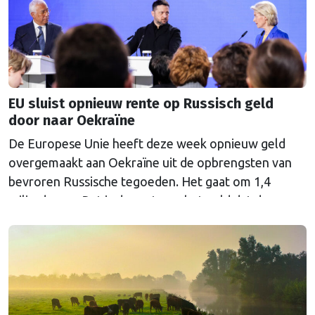
EU sluist opnieuw rente op Russisch geld
door naar Oekraïne
De Europese Unie heeft deze week opnieuw geld
overgemaakt aan Oekraïne uit de opbrengsten van
bevroren Russische tegoeden. Het gaat om 1,4
miljard euro. Dat is de rente op het geld dat de
Russische Centrale Bank ooit bij de Belgische bank
Euroclear parkeerde. De EU bevroor dat geld na de
Russische inval in Oekraïne. Het …
Continued