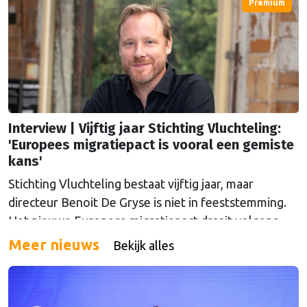
Premium
zegt iets over onze samenleving als geheel, hoe wij
naar anderen kijken. We zijn bang geworden voor de
ander."
Interview | Vijftig jaar Stichting Vluchteling:
'Europees migratiepact is vooral een gemiste
kans'
Stichting Vluchteling bestaat vijftig jaar, maar
directeur Benoit De Gryse is niet in feeststemming.
Het nieuwe Europese migratiepact draait volgens
hem vooral om afschrikking en terugkeer, en
Meer nieuws
Bekijk alles
Nederland kiest daarbinnen ook nog voor een
strenge koers.