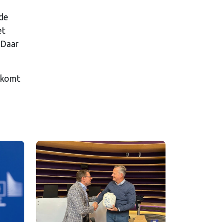
 de
et
 Daar
 komt