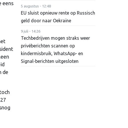
e eens
5 augustus - 12:48
EU sluist opnieuw rente op Russisch
geld door naar Oekraïne
9 juli - 14:26
g
Techbedrijven mogen straks weer
het
privéberichten scannen op
sident
kindermisbruik, WhatsApp- en
leen
Signal-berichten uitgesloten
id
n de
 toch
 27
lsnog