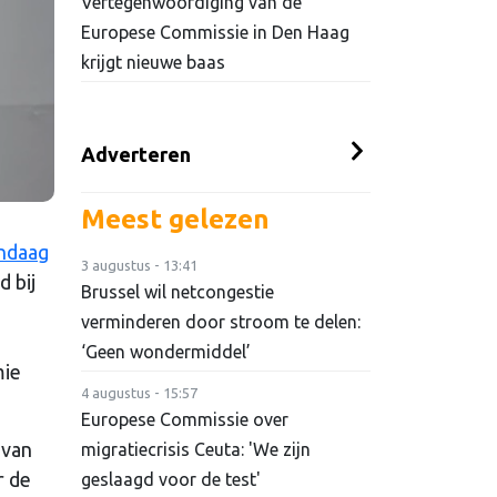
Vertegenwoordiging van de
Europese Commissie in Den Haag
krijgt nieuwe baas
Adverteren
Meest gelezen
ndaag
3 augustus - 13:41
 bij
Brussel wil netcongestie
verminderen door stroom te delen:
‘Geen wondermiddel’
mie
4 augustus - 15:57
Europese Commissie over
 van
migratiecrisis Ceuta: 'We zijn
r de
geslaagd voor de test'