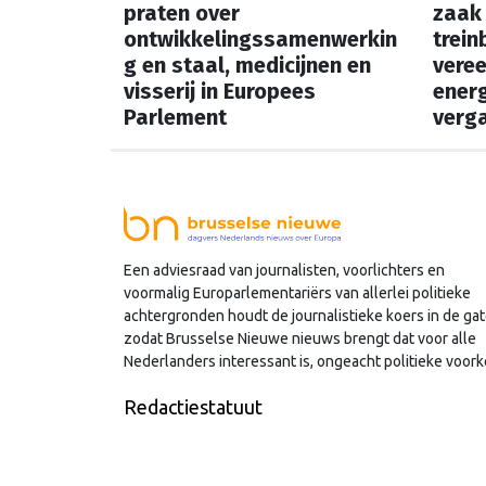
praten over
zaak 
ontwikkelingssamenwerkin
trein
g en staal, medicijnen en
vere
visserij in Europees
energ
Parlement
verga
In onze vaste rubriek
In onz
‘Speelschema’ lees je elke
‘Speel
ochtend welke Nederlandse
ochte
hoofdrolspelers vandaag actief
hoofd
zijn. Wie spreekt waar in Brussel
zijn. 
Een adviesraad van journalisten, voorlichters en
voormalig Europarlementariërs van allerlei politieke
of Straatsburg, en wat staat er in
of Str
achtergronden houdt de journalistieke koers in de gat
Nederland op de agenda?
Neder
zodat Brusselse Nieuwe nieuws brengt dat voor alle
Nederlanders interessant is, ongeacht politieke voork
Redactiestatuut