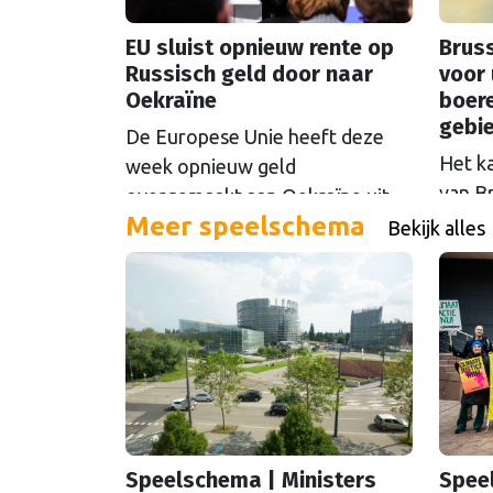
EU sluist opnieuw rente op
Bruss
Russisch geld door naar
voor 
Oekraïne
boer
gebi
De Europese Unie heeft deze
Het k
week opnieuw geld
van B
overgemaakt aan Oekraïne uit
Meer speelschema
rondo
de opbrengsten van bevroren
Bekijk alles
uit t
Russische tegoeden. Het gaat
Commi
om 1,4 miljard euro. Dat is de
een u
rente op het geld dat de
miljoe
Russische Centrale Bank ooit bij
de Belgische bank Euroclear
parkeerde. De EU bevroor dat
geld na de Russische inval in
Oekraïne. Het …
Continued
Speelschema | Ministers
Spee