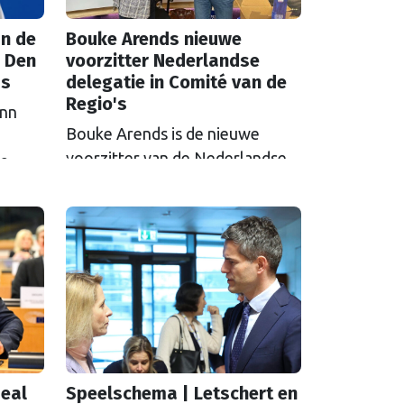
n de
Bouke Arends nieuwe
 Den
voorzitter Nederlandse
as
delegatie in Comité van de
Regio's
inn
Bouke Arends is de nieuwe
voorzitter van de Nederlandse
de
delegatie in het Europees
en
Comité van de Regio’s. De
huidige burgemeester van
Gemeente Westland volgt
Commissaris van de
Koning Arthur van Dijk (Noord-
Holland) op, die de
voorzittersrol sinds januari 2024
vervulde. Volgens Arends zijn de
eal
Speelschema | Letschert en
Nederlandse regio’s behoorlijk