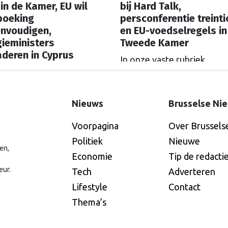
in de Kamer, EU wil
bij Hard Talk,
boeking
persconferentie treinti
envoudigen,
en EU-voedselregels in
ieministers
Tweede Kamer
deren in Cyprus
In onze vaste rubriek
e vaste rubriek
‘Speelschema’ lees je elke
schema’ lees je elke
ochtend welke Nederland
nd welke Nederlandse
hoofdrolspelers vandaag a
Nieuws
Brusselse Ni
rolspelers vandaag actief
zijn. Wie spreekt waar in B
Voorpagina
Over Brussels
Wie spreekt waar in Brussel
of Straatsburg, en wat staa
aatsburg, en wat staat er in
Politiek
Nieuwe
Nederland op de agenda?
en,
land op de agenda?
Economie
Tip de redacti
eur.
Tech
Adverteren
Lifestyle
Contact
Thema’s