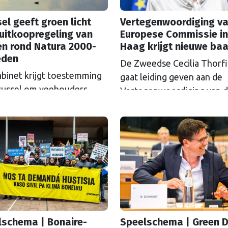
el geeft groen licht
Vertegenwoordiging va
uitkoopregeling van
Europese Commissie in
en rond Natura 2000-
Haag krijgt nieuwe ba
eden
De Zweedse Cecilia Thorf
abinet krijgt toestemming
gaat leiding geven aan de
russel om veehouders
Vertegenwoordiging van 
m Natura 2000-gebieden
Europese Commissie in D
e kopen. De Europese
Haag.
ssie gaat akkoord met
itkoopregeling van 715
n euro.
lschema | Bonaire-
Speelschema | Green D