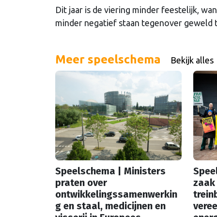
Dit jaar is de viering minder feestelijk, wa
minder negatief staan tegenover geweld
Meer speelschema
Bekijk alles
Speelschema | Ministers
Spee
praten over
zaak 
ontwikkelingssamenwerkin
trein
g en staal, medicijnen en
vere