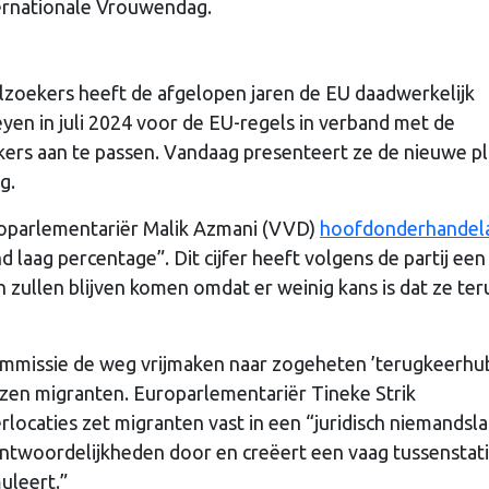
nternationale Vrouwendag.
lzoekers heeft de afgelopen jaren de EU daadwerkelijk
yen in juli 2024 voor de EU-regels in verband met de
kers aan te passen. Vandaag presenteert ze de nieuwe p
g.
oparlementariër Malik Azmani (VVD)
hoofdonderhandel
aag percentage”. Dit cijfer heeft volgens de partij een
zullen blijven komen omdat er weinig kans is dat ze ter
mmissie de weg vrijmaken naar zogeheten ’terugkeerhub
zen migranten. Europarlementariër Tineke Strik
rlocaties zet migranten vast in een “juridisch niemandsla
rantwoordelijkheden door en creëert een vaag tussenstat
uleert.”