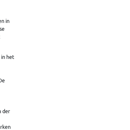
en in
se
t
in het
 De
n der
erken