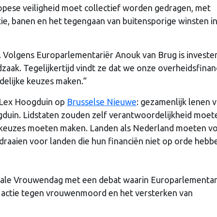
opese veiligheid moet collectief worden gedragen, met
ie, banen en het tegengaan van buitensporige winsten i
. Volgens Europarlementariër Anouk van Brug is invester
aak. Tegelijkertijd vindt ze dat we onze overheidsfinan
elijke keuzes maken.”
 Lex Hoogduin op
Brusselse Nieuwe
: gezamenlijk lenen 
ogduin. Lidstaten zouden zelf verantwoordelijkheid moet
e keuzes moeten maken. Landen als Nederland moeten v
draaien voor landen die hun financiën niet op orde hebb
nale Vrouwendag met een debat waarin Europarlementar
t actie tegen vrouwenmoord en het versterken van