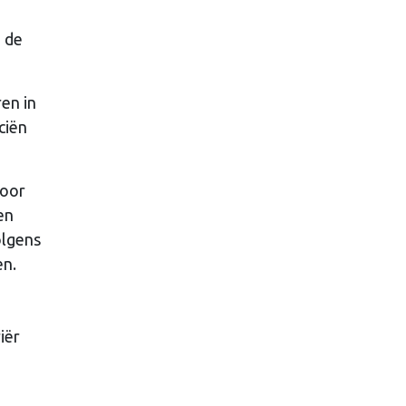
n de
en in
ciën
voor
en
olgens
en.
iër