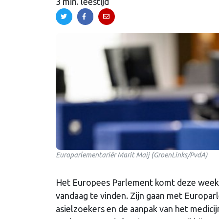
3 min. leestijd
Europarlementariër Marit Maij (GroenLinks/PvdA)
Het Europees Parlement komt deze week s
vandaag te vinden. Zijn gaan met Europar
asielzoekers en de aanpak van het medici