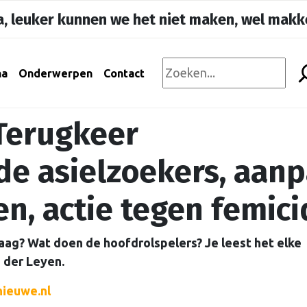
, leuker kunnen we het niet maken, wel makke
na
Onderwerpen
Contact
Terugkeer
de asielzoekers, aan
en, actie tegen femic
aag? Wat doen de hoofdrolspelers? Je leest het elke
 der Leyen.
ieuwe.nl