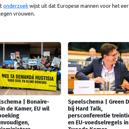
nt
onderzoek
wijst uit dat Europese mannen voor het eer
 tegen vrouwen.
lschema | Bonaire-
Speelschema | Green D
in de Kamer, EU wil
bij Hard Talk,
boeking
persconferentie treinti
envoudigen,
en EU-voedselregels in