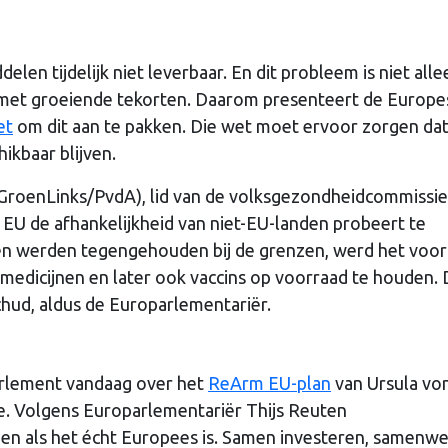
en tijdelijk niet leverbaar. En dit probleem is niet alle
 met groeiende tekorten. Daarom presenteert de Europe
et
om dit aan te pakken. Die wet moet ervoor zorgen da
ikbaar blijven.
oenLinks/PvdA), lid van de volksgezondheidcommissie 
 EU de afhankelijkheid van niet-EU-landen probeert te
en werden tegengehouden bij de grenzen, werd het voor
 medicijnen en later ook vaccins op voorraad te houden.
ud, aldus de Europarlementariër.
arlement vandaag over het
ReArm EU-plan
van Ursula vo
e. Volgens Europarlementariër Thijs Reuten
agen als het écht Europees is. Samen investeren, samenw