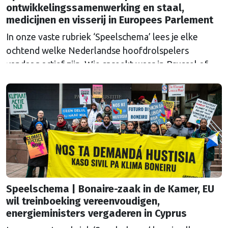
ontwikkelingssamenwerking en staal,
medicijnen en visserij in Europees Parlement
In onze vaste rubriek ‘Speelschema’ lees je elke
ochtend welke Nederlandse hoofdrolspelers
vandaag actief zijn. Wie spreekt waar in Brussel of
Straatsburg, en wat staat er in Nederland op de
agenda?
Speelschema | Bonaire-zaak in de Kamer, EU
wil treinboeking vereenvoudigen,
energieministers vergaderen in Cyprus