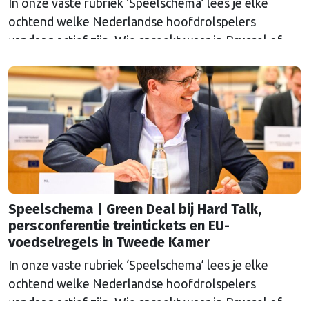
In onze vaste rubriek ‘Speelschema’ lees je elke
ochtend welke Nederlandse hoofdrolspelers
vandaag actief zijn. Wie spreekt waar in Brussel of
Straatsburg, en wat staat er in Nederland op de
agenda?
Speelschema | Green Deal bij Hard Talk,
persconferentie treintickets en EU-
voedselregels in Tweede Kamer
In onze vaste rubriek ‘Speelschema’ lees je elke
ochtend welke Nederlandse hoofdrolspelers
vandaag actief zijn. Wie spreekt waar in Brussel of