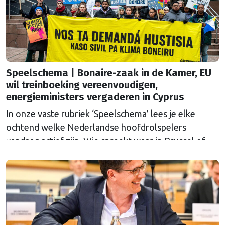
Speelschema | Bonaire-zaak in de Kamer, EU
wil treinboeking vereenvoudigen,
energieministers vergaderen in Cyprus
In onze vaste rubriek ‘Speelschema’ lees je elke
ochtend welke Nederlandse hoofdrolspelers
vandaag actief zijn. Wie spreekt waar in Brussel of
Straatsburg, en wat staat er in Nederland op de
agenda?