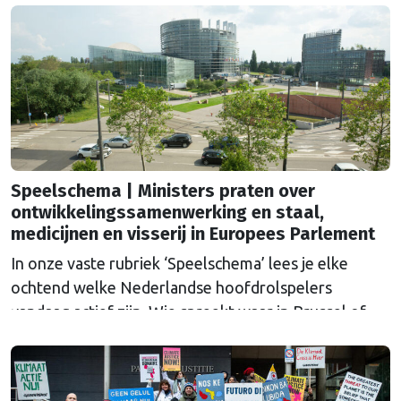
Speelschema | Ministers praten over
ontwikkelingssamenwerking en staal,
medicijnen en visserij in Europees Parlement
In onze vaste rubriek ‘Speelschema’ lees je elke
ochtend welke Nederlandse hoofdrolspelers
vandaag actief zijn. Wie spreekt waar in Brussel of
Straatsburg, en wat staat er in Nederland op de
agenda?