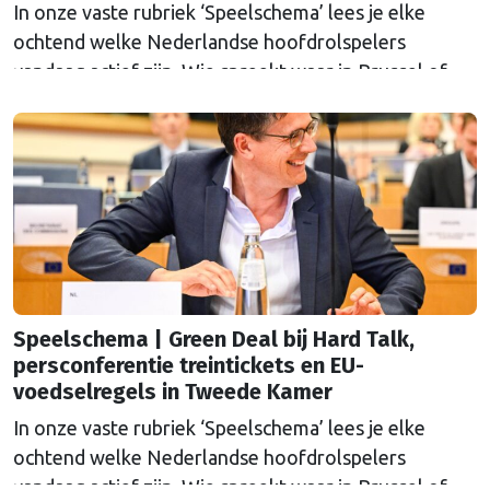
In onze vaste rubriek ‘Speelschema’ lees je elke
ochtend welke Nederlandse hoofdrolspelers
vandaag actief zijn. Wie spreekt waar in Brussel of
Straatsburg, en wat staat er in Nederland op de
agenda?
Speelschema | Green Deal bij Hard Talk,
persconferentie treintickets en EU-
voedselregels in Tweede Kamer
In onze vaste rubriek ‘Speelschema’ lees je elke
ochtend welke Nederlandse hoofdrolspelers
vandaag actief zijn. Wie spreekt waar in Brussel of