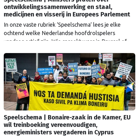
ontwikkelingssamenwerking en staal,
medicijnen en visserij in Europees Parlement
In onze vaste rubriek ‘Speelschema’ lees je elke
ochtend welke Nederlandse hoofdrolspelers
vandaag actief zijn. Wie spreekt waar in Brussel of
Straatsburg, en wat staat er in Nederland op de
agenda?
Speelschema | Bonaire-zaak in de Kamer, EU
wil treinboeking vereenvoudigen,
energieministers vergaderen in Cyprus