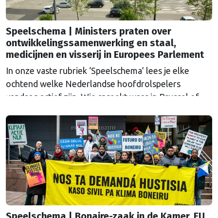
Speelschema | Ministers praten over
ontwikkelingssamenwerking en staal,
medicijnen en visserij in Europees Parlement
In onze vaste rubriek ‘Speelschema’ lees je elke
ochtend welke Nederlandse hoofdrolspelers
vandaag actief zijn. Wie spreekt waar in Brussel of
Straatsburg, en wat staat er in Nederland op de
agenda?
Speelschema | Bonaire-zaak in de Kamer, EU