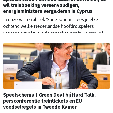
wil treinboeking vereenvoudigen,
energieministers vergaderen in Cyprus
In onze vaste rubriek ‘Speelschema’ lees je elke
ochtend welke Nederlandse hoofdrolspelers
vandaag actief zijn. Wie spreekt waar in Brussel of
Straatsburg, en wat staat er in Nederland op de
agenda?
Speelschema | Green Deal bij Hard Talk,
persconferentie treintickets en EU-
voedselregels in Tweede Kamer