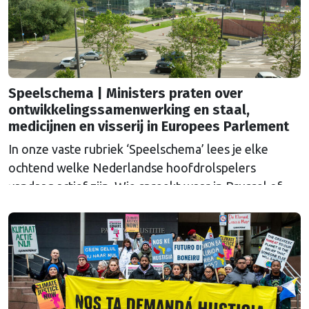
Speelschema | Ministers praten over
ontwikkelingssamenwerking en staal,
medicijnen en visserij in Europees Parlement
In onze vaste rubriek ‘Speelschema’ lees je elke
ochtend welke Nederlandse hoofdrolspelers
vandaag actief zijn. Wie spreekt waar in Brussel of
Straatsburg, en wat staat er in Nederland op de
agenda?