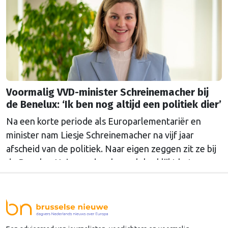
Voormalig VVD-minister Schreinemacher bij
de Benelux: ‘Ik ben nog altijd een politiek dier’
Na een korte periode als Europarlementariër en
minister nam Liesje Schreinemacher na vijf jaar
afscheid van de politiek. Naar eigen zeggen zit ze bij
de Benelux-Unie goed op haar plek, al lijkt het
politieke vuur in haar nog te branden. Een terugkeer
in de nationale politiek sluit ze dan ook niet helemaal
uit.