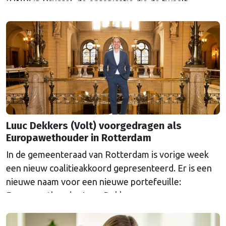
(HNP) in Brussel, de organisatie die de twaalf
Nederlandse provincies vertegenwoordigt bij de
Europese Unie. Hij volgt zijn voorganger Rob van
Eijkeren op, die na achttien jaar vertrekt. Voorzitter
van het HNP Arthur van Dijk noemt de wisseling …
Continued
Luuc Dekkers (Volt) voorgedragen als
Europawethouder in Rotterdam
In de gemeenteraad van Rotterdam is vorige week
een nieuw coalitieakkoord gepresenteerd. Er is een
nieuwe naam voor een nieuwe portefeuille:
Europawethouder Luuc Dekkers