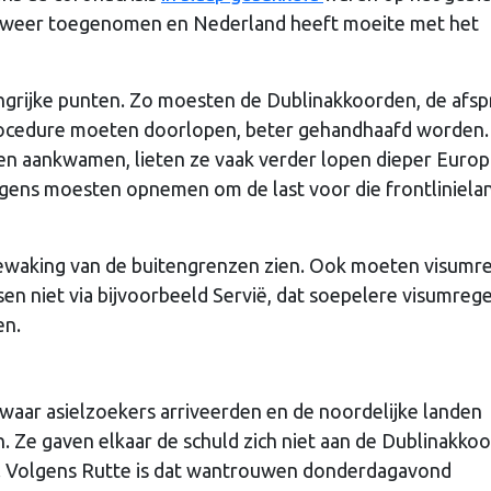
sis weer toegenomen en Nederland heeft moeite met het
ngrijke punten. Zo moesten de Dublinakkoorden, de afs
lprocedure moeten doorlopen, beter gehandhaafd worden.
gen aankwamen, lieten ze vaak verder lopen dieper Europa
volgens moesten opnemen om de last voor die frontliniel
ewaking van de buitengrenzen zien. Ook moeten visumr
n niet via bijvoorbeeld Servië, dat soepelere visumrege
en.
aar asielzoekers arriveerden en de noordelijke landen
 Ze gaven elkaar de schuld zich niet aan de Dublinakko
. Volgens Rutte is dat wantrouwen donderdagavond