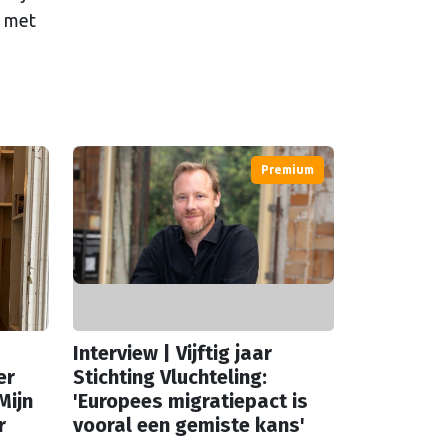
d met
Premium
Interview | Vijftig jaar
er
Stichting Vluchteling:
Mijn
'Europees migratiepact is
r
vooral een gemiste kans'