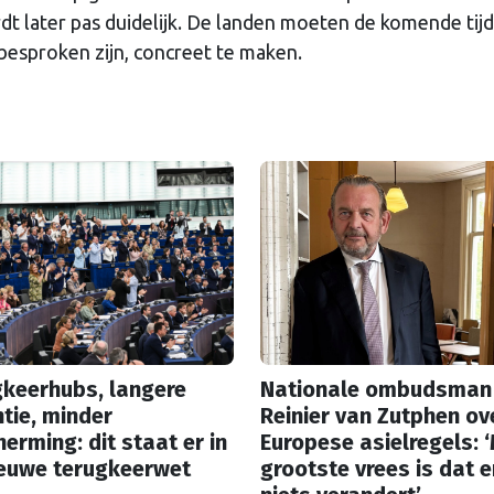
dt later pas duidelijk. De landen moeten de komende tij
besproken zijn, concreet te maken.
gkeerhubs, langere
Nationale ombudsman
tie, minder
Reinier van Zutphen ov
erming: dit staat er in
Europese asielregels: ‘
ieuwe terugkeerwet
grootste vrees is dat e