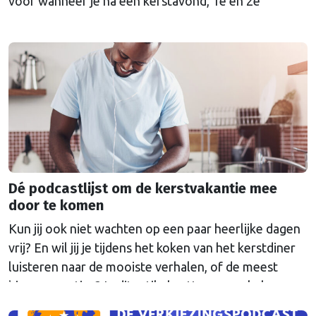
voor wanneer je na een kerstavond, 1e én 2e
kerstdag met de familie toch echt wel uitgekletst
bent? In dit artikel ligt Brusselse Nieuwe een tipje
van de sluier van onze favoriete podcast en geven je
de beste tips van de redactie.
Dé podcastlijst om de kerstvakantie mee
door te komen
Kun jij ook niet wachten op een paar heerlijke dagen
vrij? En wil jij je tijdens het koken van het kerstdiner
luisteren naar de mooiste verhalen, of de meest
bizarre weetjes? In dit artikel zetten we enkele
favoriete podcasts van de redactie voor je op een rij.