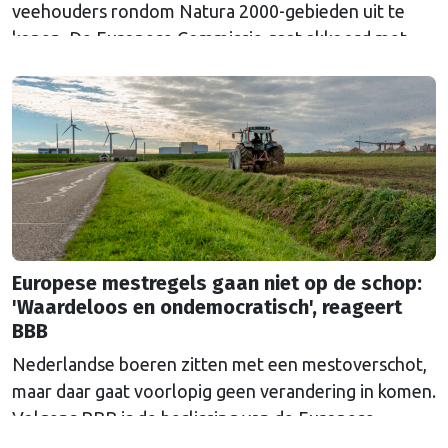
veehouders rondom Natura 2000-gebieden uit te
kopen. De Europese Commissie gaat akkoord met
een uitkoopregeling van 715 miljoen euro.
Europese mestregels gaan niet op de schop:
'Waardeloos en ondemocratisch', reageert
BBB
Nederlandse boeren zitten met een mestoverschot,
maar daar gaat voorlopig geen verandering in komen.
Volgens BBB is de beslissing van de Europese
Commissie ondemocratisch.