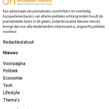
lobby in Brussel, en dat komt vooral omdat …
Een adviesraad van journalisten, voorlichters en voormalig
Continued
Europarlementariërs van allerlei politieke achtergronden houdt de
journalistieke koers in de gaten, zodat Brusselse Nieuwe nieuws
brengt dat voor alle Nederlanders interessant is, ongeacht politieke
voorkeur.
Redactiestatuut
Nieuws
Voorpagina
Politiek
Economie
Tech
Lifestyle
Thema’s