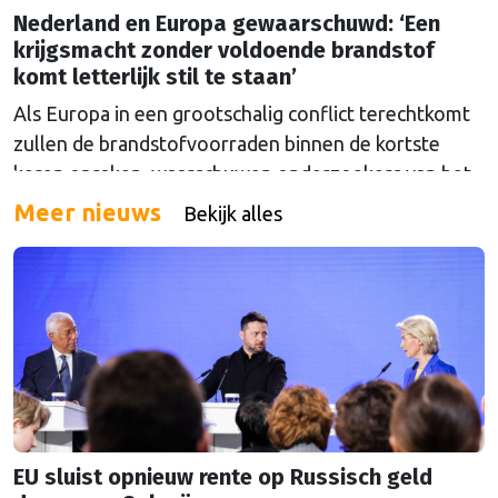
Nederland en Europa gewaarschuwd: ‘Een
krijgsmacht zonder voldoende brandstof
komt letterlijk stil te staan’
Als Europa in een grootschalig conflict terechtkomt
zullen de brandstofvoorraden binnen de kortste
keren opraken, waarschuwen onderzoekers van het
The Hague Centre for Strategic Studies. Vooral
Meer nieuws
Bekijk alles
Nederland zou onder grote druk komen te staan.
EU sluist opnieuw rente op Russisch geld