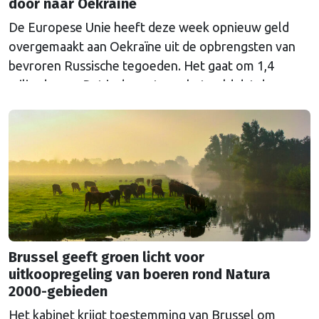
door naar Oekraïne
De Europese Unie heeft deze week opnieuw geld
overgemaakt aan Oekraïne uit de opbrengsten van
bevroren Russische tegoeden. Het gaat om 1,4
miljard euro. Dat is de rente op het geld dat de
Russische Centrale Bank ooit bij de Belgische bank
Euroclear parkeerde. De EU bevroor dat geld na de
Russische inval in Oekraïne. Het …
Continued
Brussel geeft groen licht voor
uitkoopregeling van boeren rond Natura
2000-gebieden
Het kabinet krijgt toestemming van Brussel om