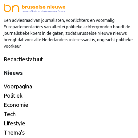
Nederlandse regio’s behoorlijk succesvol in hun
lobby in Brussel, en dat komt vooral omdat …
Een adviesraad van journalisten, voorlichters en voormalig
Continued
Europarlementariërs van allerlei politieke achtergronden houdt de
journalistieke koers in de gaten, zodat Brusselse Nieuwe nieuws
brengt dat voor alle Nederlanders interessant is, ongeacht politieke
voorkeur.
Redactiestatuut
Nieuws
Voorpagina
Politiek
Economie
Tech
Lifestyle
Thema’s