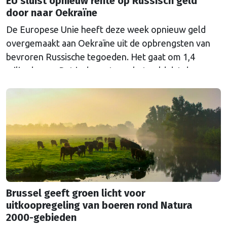
EU sluist opnieuw rente op Russisch geld
door naar Oekraïne
De Europese Unie heeft deze week opnieuw geld
overgemaakt aan Oekraïne uit de opbrengsten van
bevroren Russische tegoeden. Het gaat om 1,4
miljard euro. Dat is de rente op het geld dat de
Russische Centrale Bank ooit bij de Belgische bank
Euroclear parkeerde. De EU bevroor dat geld na de
Russische inval in Oekraïne. Het …
Continued
Brussel geeft groen licht voor
uitkoopregeling van boeren rond Natura
2000-gebieden