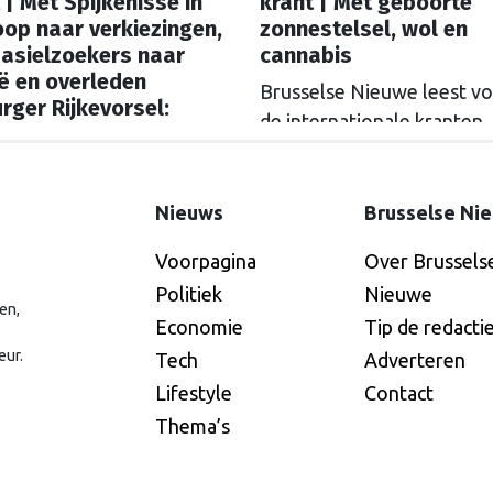
 | Met Spijkenisse in
krant | Met geboorte
op naar verkiezingen,
zonnestelsel, wol en
 asielzoekers naar
cannabis
ë en overleden
Brusselse Nieuwe leest vo
rger Rijkevorsel:
de internationale kranten.
ge Kooymans
Waarmee stond Nederland
derland bevinden
week in de Europese krant
emrechtse kiezers zich
Nieuws
Brusselse Ni
 twijfel en overtuiging,
ns Le Monde. In aanloop
Voorpagina
Over Brussels
de parlementsverkiezingen
Politiek
Nieuwe
en,
ktober sprak de Franse
Economie
Tip de redacti
inwoners van Spijkenisse
eur.
Tech
Adverteren
lle de Henk et Ingrid’, die
Lifestyle
Contact
en weer worden
Thema’s
gerd tussen teleurstelling
de beloften van de PVV om