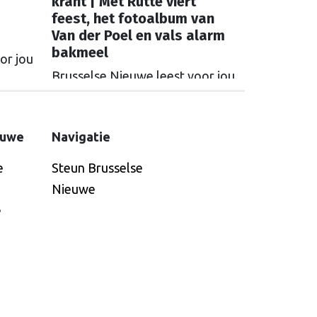
krant | Met Rutte viert
feest, het fotoalbum van
Van der Poel en vals alarm
bakmeel
or jou
Brusselse Nieuwe leest voor jou
de internationale kranten.
 deze
Waarmee stond Nederland deze
?
week in de Europese krant?
euwe
Navigatie
e
Steun Brusselse
Nieuwe
e