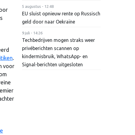
5 augustus - 12:48
oor
EU sluist opnieuw rente op Russisch
s
geld door naar Oekraïne
9 juli - 14:26
Techbedrijven mogen straks weer
privéberichten scannen op
eerd
kindermisbruik, WhatsApp- en
itiken
.
Signal-berichten uitgesloten
n voor
 om
reine
remier
achter
e