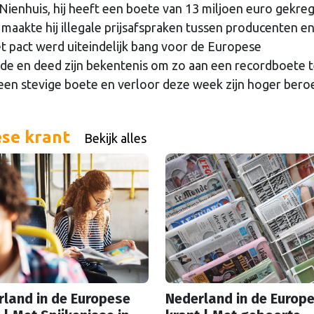
 Nienhuis, hij heeft een boete van 13 miljoen euro gekre
maakte hij illegale prijsafspraken tussen producenten e
t pact werd uiteindelijk bang voor de Europese
nde en deed zijn bekentenis om zo aan een recordboete 
een stevige boete en verloor deze week zijn hoger bero
ese krant
Bekijk alles
land in de Europese
Nederland in de Europ