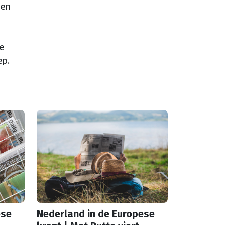
gen
n
te
ep.
ese
Nederland in de Europese