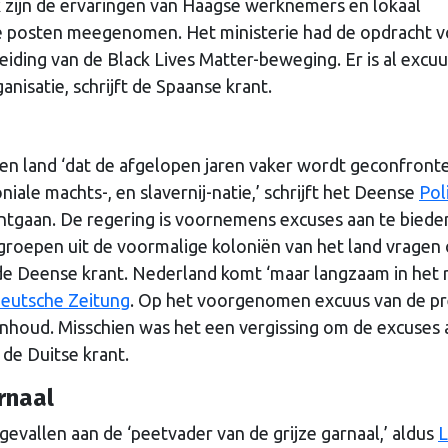
k zijn de ervaringen van Haagse werknemers en lokaal
 posten meegenomen. Het ministerie had de opdracht v
iding van de Black Lives Matter-beweging. Er is al excuu
nisatie, schrijft de Spaanse krant.
n een land ‘dat de afgelopen jaren vaker wordt geconfront
iale machts-, en slavernij-natie,’ schrijft het Deense
Pol
ontgaan. De regering is voornemens excuses aan te biede
 groepen uit de voormalige koloniën van het land vragen
ft de Deense krant. Nederland komt ‘maar langzaam in het 
eutsche Zeitung
. Op het voorgenomen excuus van de p
 inhoud. Misschien was het een vergissing om de excuses 
 de Duitse krant.
rnaal
gevallen aan de ‘peetvader van de grijze garnaal,’ aldus
L