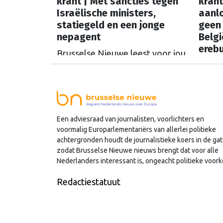
krant | Met sancties tegen
krant
Israëlische ministers,
aanlo
statiegeld en een jonge
geen
nepagent
Belgi
erebu
Brusselse Nieuwe leest voor jou
Geor
de buitenlandse kranten.
In Ne
Waarmee stond ons land deze
extre
week in de Europese krant?
tussen
volge
Een adviesraad van journalisten, voorlichters en
voormalig Europarlementariërs van allerlei politieke
naar 
achtergronden houdt de journalistieke koers in de gat
van o
zodat Brusselse Nieuwe nieuws brengt dat voor alle
krant 
Nederlanders interessant is, ongeacht politieke voork
‘la vi
Redactiestatuut
heen 
geslin
over 