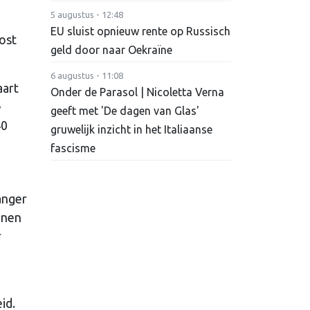
5 augustus - 12:48
EU sluist opnieuw rente op Russisch
ost
geld door naar Oekraïne
6 augustus - 11:08
aart
Onder de Parasol | Nicoletta Verna
e
geeft met 'De dagen van Glas'
40
gruwelijk inzicht in het Italiaanse
fascisme
anger
nnen
r
id.