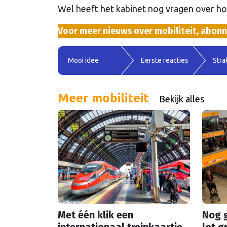
Wel heeft het kabinet nog vragen over hoe
Voor meer nieuws over mobiliteit, abon
Mooi idee
Eerste reacties
Stra
Meer mobiliteit
Bekijk alles
Met één klik een
Nog g
internationaal treinkaartje
lot g