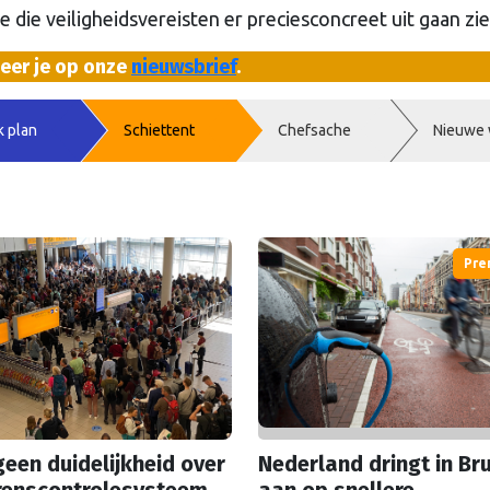
 die veiligheidsvereisten er preciesconcreet uit gaan zie
neer je op onze
nieuwsbrief
.
k plan
Schiettent
Chefsache
Nieuwe 
Pre
een duidelijkheid over
Nederland dringt in Br
renscontrolesysteem,
aan op snellere