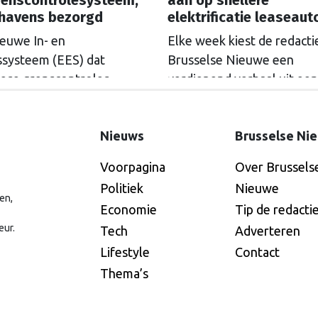
thavens bezorgd
elektrificatie leaseaut
ieuwe In- en
Elke week kiest de redacti
issysteem (EES) dat
Brusselse Nieuwe een
ese grenscontroles
verdiepend verhaal uit een
ger moet maken, zorgt voor
onze thematische
rijen bij luchthavens.
nieuwsbrieven. Deze keer 
Nieuws
Brusselse Ni
and dringt in Brussel aan
Nieuwsbrief Mobiliteit. Gr
tstel, maar de Europese
bedrijven worden verplich
Voorpagina
Over Brussels
ssie geeft nog geen
elektrische auto's aan te
Politiek
Nieuwe
ijkheid.
schaffen. De doelstellingen
en,
Economie
Tip de redacti
volgens Nederland echter 
eur.
Tech
Adverteren
ambitieus genoeg.
Lifestyle
Contact
Thema’s