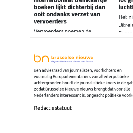
boeken lijkt dichterbij dan
luch
ooit ondanks verzet van
Het n
vervoerders
Uitre
Vervoerders noemen de
Europ
plannen van de Europese
veili
Commissie om internationale
lange 
treinkaartjes makkelijker te
Nederl
kunnen boeken "een ongekende
op ui
Een adviesraad van journalisten, voorlichters en
en onterechte regelzucht". Toch
Commi
voormalig Europarlementariërs van allerlei politieke
lijkt de politieke druk dit keer te
duidel
achtergronden houdt de journalistieke koers in de gat
groot om het voorstel nog
zodat Brusselse Nieuwe nieuws brengt dat voor alle
tegen te houden.
Nederlanders interessant is, ongeacht politieke voork
Redactiestatuut