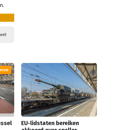
n.
wet
mium
ussel
EU-lidstaten bereiken
akkoord over sneller