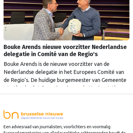
Bouke Arends nieuwe voorzitter Nederlandse
delegatie in Comité van de Regio's
Bouke Arends is de nieuwe voorzitter van de
Nederlandse delegatie in het Europees Comité van
de Regio’s. De huidige burgemeester van Gemeente
Westland volgt Commissaris van de Koning Arthur
van Dijk (Noord-Holland) op, die de voorzittersrol
sinds januari 2024 vervulde. Volgens Arends zijn de
Nederlandse regio’s behoorlijk succesvol in hun
lobby in Brussel, en dat komt vooral omdat …
Een adviesraad van journalisten, voorlichters en voormalig
Continued