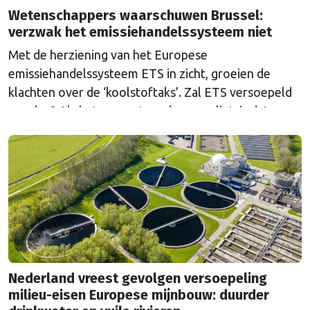
Wetenschappers waarschuwen Brussel:
verzwak het emissiehandelssysteem niet
Met de herziening van het Europese
emissiehandelssysteem ETS in zicht, groeien de
klachten over de ‘koolstoftaks’. Zal ETS versoepeld
worden? Als het aan wetenschappers ligt, is dat een
grove fout.
Nederland vreest gevolgen versoepeling
milieu-eisen Europese mijnbouw: duurder