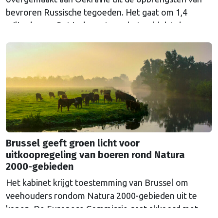
bevroren Russische tegoeden. Het gaat om 1,4
miljard euro. Dat is de rente op het geld dat de
Russische Centrale Bank ooit bij de Belgische bank
Euroclear parkeerde. De EU bevroor dat geld na de
Russische inval in Oekraïne. Het …
Continued
Brussel geeft groen licht voor
uitkoopregeling van boeren rond Natura
2000-gebieden
Het kabinet krijgt toestemming van Brussel om
veehouders rondom Natura 2000-gebieden uit te
kopen. De Europese Commissie gaat akkoord met