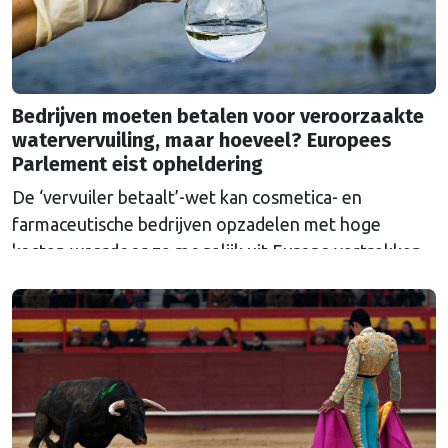
Bedrijven moeten betalen voor veroorzaakte
watervervuiling, maar hoeveel? Europees
Parlement eist opheldering
De ‘vervuiler betaalt’-wet kan cosmetica- en
farmaceutische bedrijven opzadelen met hoge
kosten waardoor ze mogelijk uit Europa vertrekken.
Europa wordt dan afhankelijk van medicijnen uit het
buitenland.