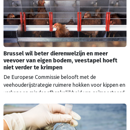
Brussel wil beter dierenwelzijn en meer
veevoer van eigen bodem, veestapel hoeft
niet verder te krimpen
De Europese Commissie belooft met de
veehouderijstrategie ruimere hokken voor kippen en
varkens en minder afhankelijkheid van geïmporteerd
veevoer. De Europese veehouderij is een
succesverhaal en dat moet zo blijven, is de
boodschap.