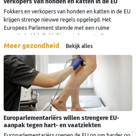
verkopers van honden en katten in de EU
Fokkers en verkopers van honden en katten in de EU
krijgen strenge nieuwe regels opgelegd. Het
Europees Parlement stemde met een ruime
meerderheid definitief in met de eerste Europese
wet die het welzijn van huisdieren regelt. Handelaren
Meer gezondheid
Bekijk alles
zijn voortaan verplicht hun dieren voldoende water
en voer te geven en hun verblijfplaats schoon te
houden. Een …
Continued
Europarlementariërs willen strengere EU-
aanpak tegen hart- en vaatziekten
Europarlementariërs roepen de EU op om harder op