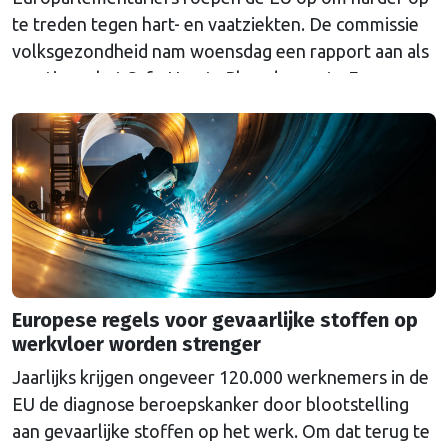
te treden tegen hart- en vaatziekten. De commissie
volksgezondheid nam woensdag een rapport aan als
reactie op het Safe Hearts Plan, de eerste Europese
strategie tegen hart- en vaatziekten die de
Commissie in december 2025 presenteerde. Hart- en
vaatziekten zijn de grootste doodsoorzaak in
Europa: elk jaar …
Continued
Europese regels voor gevaarlijke stoffen op
werkvloer worden strenger
Jaarlijks krijgen ongeveer 120.000 werknemers in de
EU de diagnose beroepskanker door blootstelling
aan gevaarlijke stoffen op het werk. Om dat terug te