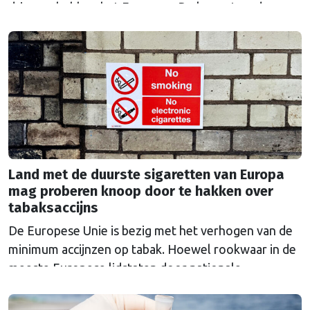
dringen, hebben het Europees Parlement en de
lidstaten nieuwe, strengere regels afgesproken voor
chemicaliën die worden gebruikt in onder meer de
batterij-, staal-, chemische en textielindustrie. Voor
het eerst is er ook …
Continued
Land met de duurste sigaretten van Europa
mag proberen knoop door te hakken over
tabaksaccijns
De Europese Unie is bezig met het verhogen van de
minimum accijnzen op tabak. Hoewel rookwaar in de
meeste Europese lidstaten door nationale
belastingen duurder is dan het Europese minimum,
moet een ondergrens de prijzen in Europa