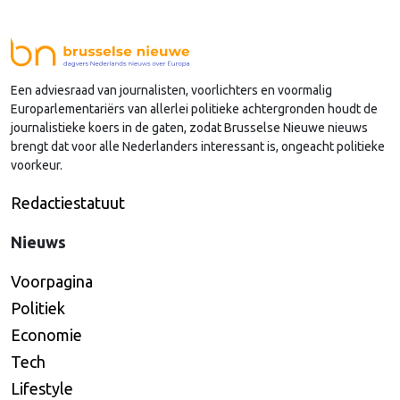
sinds januari 2024 vervulde. Volgens Arends zijn de
Nederlandse regio’s behoorlijk succesvol in hun
lobby in Brussel, en dat komt vooral omdat …
Een adviesraad van journalisten, voorlichters en voormalig
Continued
Europarlementariërs van allerlei politieke achtergronden houdt de
journalistieke koers in de gaten, zodat Brusselse Nieuwe nieuws
brengt dat voor alle Nederlanders interessant is, ongeacht politieke
voorkeur.
Redactiestatuut
Nieuws
Voorpagina
Politiek
Economie
Tech
Lifestyle