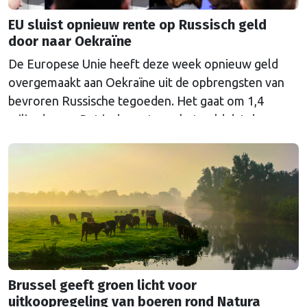
EU sluist opnieuw rente op Russisch geld
door naar Oekraïne
De Europese Unie heeft deze week opnieuw geld
overgemaakt aan Oekraïne uit de opbrengsten van
bevroren Russische tegoeden. Het gaat om 1,4
miljard euro. Dat is de rente op het geld dat de
Russische Centrale Bank ooit bij de Belgische bank
Euroclear parkeerde. De EU bevroor dat geld na de
Russische inval in Oekraïne. Het …
Continued
Brussel geeft groen licht voor
uitkoopregeling van boeren rond Natura