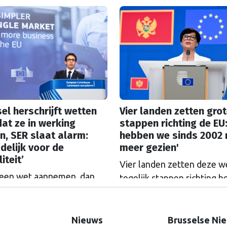
e kopen. De Europese
Haag.
ssie gaat akkoord met
itkoopregeling van 715
n euro.
el herschrijft wetten
Vier landen zetten gro
at ze in werking
stappen richting de EU:
n, SER slaat alarm:
hebben we sinds 2002 
delijk voor de
meer gezien'
iteit’
Vier landen zetten deze 
 een wet aannemen, dan
tegelijk stappen richting h
 uitkleden voordat hij
lidmaatschap. De landen 
: het gebeurt steeds vaker
haast, want het politieke tij
ssel. De SER slaat alarm,
Europa kan zomaar keren.
Nieuws
Brusselse Ni