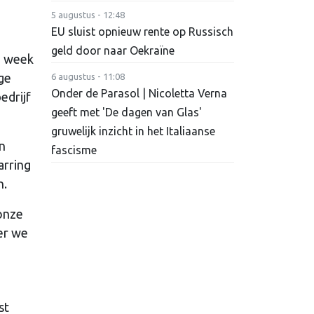
5 augustus - 12:48
EU sluist opnieuw rente op Russisch
geld door naar Oekraïne
e week
ge
6 augustus - 11:08
Onder de Parasol | Nicoletta Verna
edrijf
geeft met 'De dagen van Glas'
gruwelijk inzicht in het Italiaanse
en
fascisme
arring
n.
 onze
er we
st