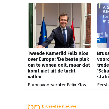
uit t
Russische tegoeden. Het gaat
Commi
om 1,4 miljard euro. Dat is de
een u
rente op het geld dat de
miljoe
Russische Centrale Bank ooit bij
de Belgische bank Euroclear
parkeerde. De EU bevroor dat
geld na de Russische inval in
Oekraïne. Het …
Continued
Tweede Kamerlid Felix Klos
Bruss
over Europa: 'De beste plek
voord
om te wonen ooit, maar dat
trede
komt niet uit de lucht
‘Scha
vallen'
stabil
Europavoorvechter Felix Klos
Eerst
(D66) kwam vanuit Brussel naar
alweer
de Tweede Kamer om te
ingaat
bouwen aan een sterkere
in Bru