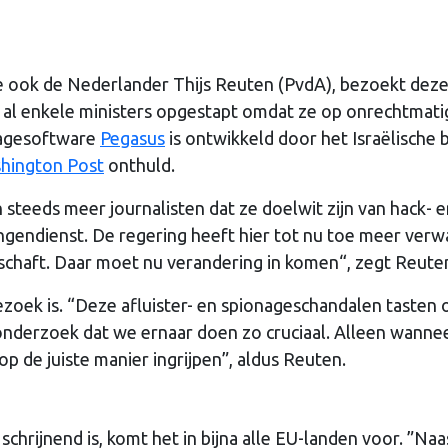
ie ook de Nederlander Thijs Reuten (PvdA), bezoekt dez
n al enkele ministers opgestapt omdat ze op onrechtmati
nagesoftware
Pegasus
is ontwikkeld door het Israëlische b
hington Post
onthuld.
 steeds meer journalisten dat ze doelwit zijn van hack- 
ingendienst. De regering heeft hier tot nu toe meer verw
rschaft. Daar moet nu verandering in komen“, zegt Reute
bezoek is. “Deze afluister- en spionageschandalen tasten
onderzoek dat we ernaar doen zo cruciaal. Alleen wanne
p de juiste manier ingrijpen”, aldus Reuten.
schrijnend is, komt het in bijna alle EU-landen voor. ”Naa