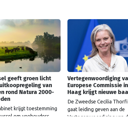
el geeft groen licht
Vertegenwoordiging va
uitkoopregeling van
Europese Commissie in
en rond Natura 2000-
Haag krijgt nieuwe ba
eden
De Zweedse Cecilia Thorf
abinet krijgt toestemming
gaat leiding geven aan de
russel om veehouders
Vertegenwoordiging van 
m Natura 2000-gebieden
Europese Commissie in D