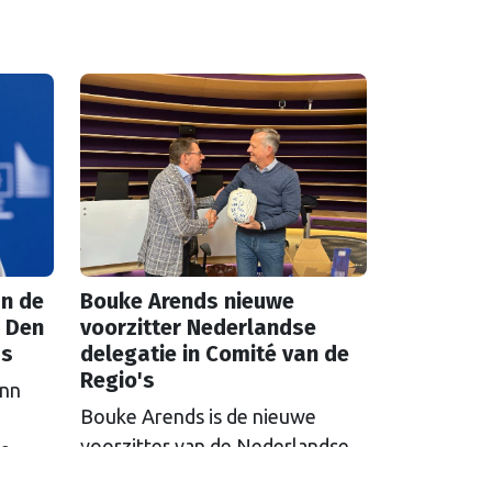
n de
Bouke Arends nieuwe
 Den
voorzitter Nederlandse
as
delegatie in Comité van de
Regio's
inn
Bouke Arends is de nieuwe
voorzitter van de Nederlandse
de
delegatie in het Europees
en