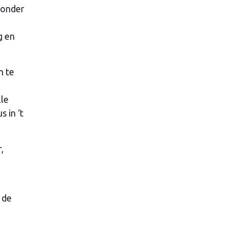
zonder
g en
n te
lle
 in ‘t
,
 de