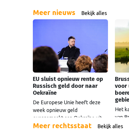
Meer nieuws
Bekijk alles
EU sluist opnieuw rente op
Bruss
Russisch geld door naar
voor 
Oekraïne
boer
gebi
De Europese Unie heeft deze
Het k
week opnieuw geld
van B
overgemaakt aan Oekraïne uit
Meer rechtsstaat
rondo
de opbrengsten van bevroren
Bekijk alles