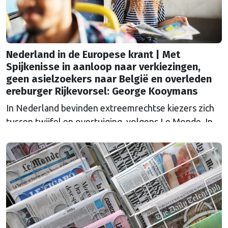
Nederland in de Europese krant | Met
Spijkenisse in aanloop naar verkiezingen,
geen asielzoekers naar België en overleden
ereburger Rijkevorsel: George Kooymans
In Nederland bevinden extreemrechtse kiezers zich
tussen twijfel en overtuiging, volgens Le Monde. In
aanloop naar de parlementsverkiezingen van
oktober sprak de Franse krant inwoners van
Spijkenisse ‘la ville de Henk et Ingrid’, die heen en
weer worden geslingerd tussen teleurstelling over
de beloften van de PVV om voor “de gewone man”
te zorgen en …
Continued