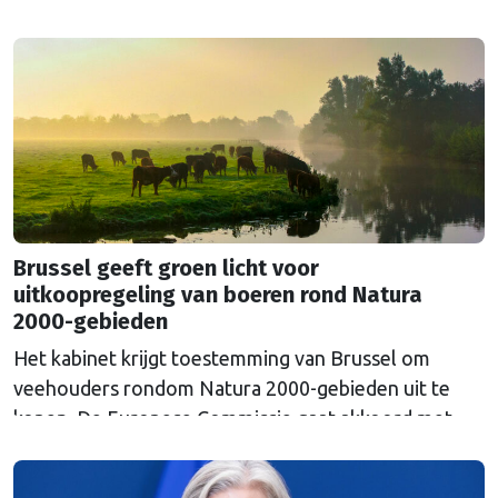
Russische Centrale Bank ooit bij de Belgische bank
Euroclear parkeerde. De EU bevroor dat geld na de
Russische inval in Oekraïne. Het …
Continued
Brussel geeft groen licht voor
uitkoopregeling van boeren rond Natura
2000-gebieden
Het kabinet krijgt toestemming van Brussel om
veehouders rondom Natura 2000-gebieden uit te
kopen. De Europese Commissie gaat akkoord met
een uitkoopregeling van 715 miljoen euro.