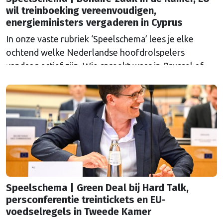
wil treinboeking vereenvoudigen,
energieministers vergaderen in Cyprus
In onze vaste rubriek ‘Speelschema’ lees je elke
ochtend welke Nederlandse hoofdrolspelers
vandaag actief zijn. Wie spreekt waar in Brussel of
Straatsburg, en wat staat er in Nederland op de
agenda?
Speelschema | Green Deal bij Hard Talk,
persconferentie treintickets en EU-
voedselregels in Tweede Kamer