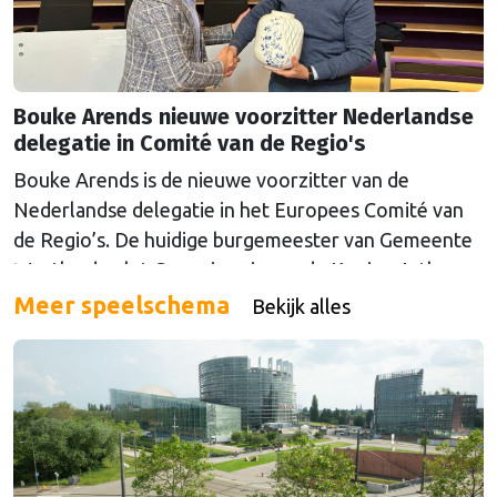
Bouke Arends nieuwe voorzitter Nederlandse
delegatie in Comité van de Regio's
Bouke Arends is de nieuwe voorzitter van de
Nederlandse delegatie in het Europees Comité van
de Regio’s. De huidige burgemeester van Gemeente
Westland volgt Commissaris van de Koning Arthur
van Dijk (Noord-Holland) op, die de voorzittersrol
Meer speelschema
Bekijk alles
sinds januari 2024 vervulde. Volgens Arends zijn de
Nederlandse regio’s behoorlijk succesvol in hun
lobby in Brussel, en dat komt vooral omdat …
Continued