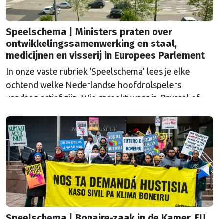
Speelschema | Ministers praten over
ontwikkelingssamenwerking en staal,
medicijnen en visserij in Europees Parlement
In onze vaste rubriek ‘Speelschema’ lees je elke
ochtend welke Nederlandse hoofdrolspelers
vandaag actief zijn. Wie spreekt waar in Brussel of
Straatsburg, en wat staat er in Nederland op de
agenda?
Speelschema | Bonaire-zaak in de Kamer, EU