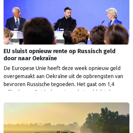
EU sluist opnieuw rente op Russisch geld
door naar Oekraïne
De Europese Unie heeft deze week opnieuw geld
overgemaakt aan Oekraïne uit de opbrengsten van
bevroren Russische tegoeden. Het gaat om 1,4
miljard euro. Dat is de rente op het geld dat de
Russische Centrale Bank ooit bij de Belgische bank
Euroclear parkeerde. De EU bevroor dat geld na de
Russische inval in Oekraïne. Het …
Continued