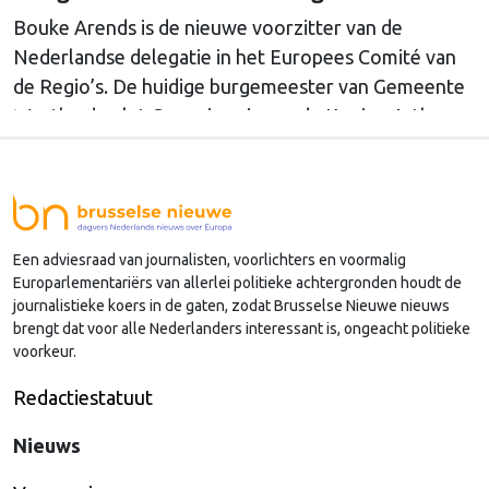
Bouke Arends is de nieuwe voorzitter van de
Nederlandse delegatie in het Europees Comité van
de Regio’s. De huidige burgemeester van Gemeente
Westland volgt Commissaris van de Koning Arthur
van Dijk (Noord-Holland) op, die de voorzittersrol
sinds januari 2024 vervulde. Volgens Arends zijn de
Nederlandse regio’s behoorlijk succesvol in hun
lobby in Brussel, en dat komt vooral omdat …
Een adviesraad van journalisten, voorlichters en voormalig
Continued
Europarlementariërs van allerlei politieke achtergronden houdt de
journalistieke koers in de gaten, zodat Brusselse Nieuwe nieuws
brengt dat voor alle Nederlanders interessant is, ongeacht politieke
voorkeur.
Redactiestatuut
Nieuws