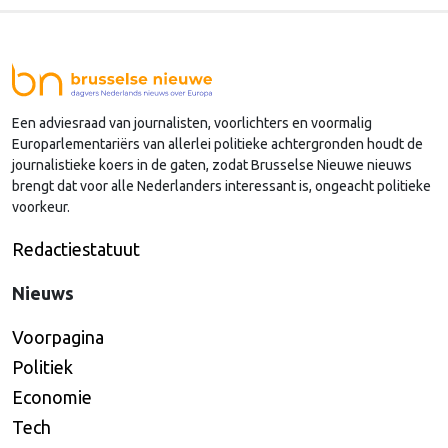
van Dijk (Noord-Holland) op, die de voorzittersrol
sinds januari 2024 vervulde. Volgens Arends zijn de
Nederlandse regio’s behoorlijk succesvol in hun
lobby in Brussel, en dat komt vooral omdat …
Een adviesraad van journalisten, voorlichters en voormalig
Continued
Europarlementariërs van allerlei politieke achtergronden houdt de
journalistieke koers in de gaten, zodat Brusselse Nieuwe nieuws
brengt dat voor alle Nederlanders interessant is, ongeacht politieke
voorkeur.
Redactiestatuut
Nieuws
Voorpagina
Politiek
Economie
Tech