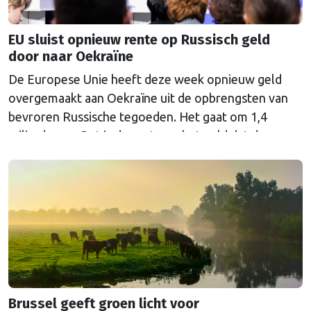
EU sluist opnieuw rente op Russisch geld
door naar Oekraïne
De Europese Unie heeft deze week opnieuw geld
overgemaakt aan Oekraïne uit de opbrengsten van
bevroren Russische tegoeden. Het gaat om 1,4
miljard euro. Dat is de rente op het geld dat de
Russische Centrale Bank ooit bij de Belgische bank
Euroclear parkeerde. De EU bevroor dat geld na de
Russische inval in Oekraïne. Het …
Continued
Brussel geeft groen licht voor