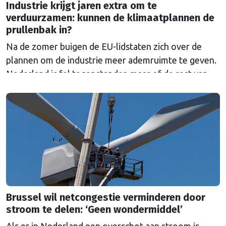
Industrie krijgt jaren extra om te
verduurzamen: kunnen de klimaatplannen de
prullenbak in?
Na de zomer buigen de EU-lidstaten zich over de
plannen om de industrie meer ademruimte te geven.
Nederland is fel tegenstander, maar of de rest van
Europa dat standpunt deelt, is nog maar de vraag.
Brussel wil netcongestie verminderen door
stroom te delen: ‘Geen wondermiddel’
Als er in Nederland een overschot aan stroom is