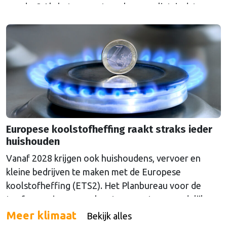
worden? Als het aan wetenschappers ligt, is dat een
grove fout.
Europese koolstofheffing raakt straks ieder
huishouden
Vanaf 2028 krijgen ook huishoudens, vervoer en
kleine bedrijven te maken met de Europese
koolstofheffing (ETS2). Het Planbureau voor de
Leefomgeving waarschuwt voor extra maandelijkse
kosten en pleit voor aanvullende maatregelen.
Meer klimaat
Bekijk alles