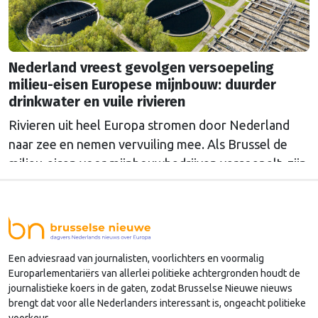
Nederland vreest gevolgen versoepeling
milieu-eisen Europese mijnbouw: duurder
drinkwater en vuile rivieren
Rivieren uit heel Europa stromen door Nederland
naar zee en nemen vervuiling mee. Als Brussel de
milieu-eisen voor mijnbouwbedrijven versoepelt, zijn
het de Nederlandse drinkwaterbedrijven die dat
moeten oplossen.
Een adviesraad van journalisten, voorlichters en voormalig
Europarlementariërs van allerlei politieke achtergronden houdt de
journalistieke koers in de gaten, zodat Brusselse Nieuwe nieuws
brengt dat voor alle Nederlanders interessant is, ongeacht politieke