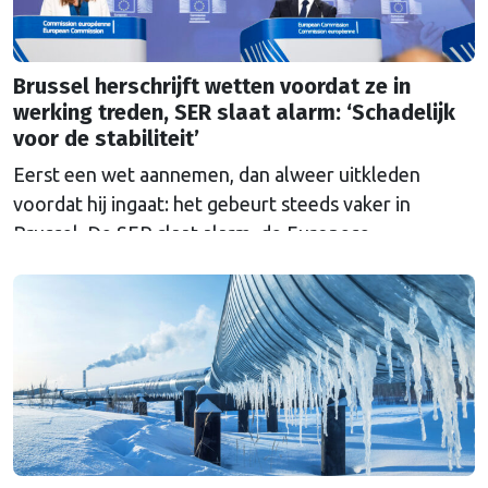
Brussel herschrijft wetten voordat ze in
werking treden, SER slaat alarm: ‘Schadelijk
voor de stabiliteit’
Eerst een wet aannemen, dan alweer uitkleden
voordat hij ingaat: het gebeurt steeds vaker in
Brussel. De SER slaat alarm, de Europese
Ombudsman ook. Wat is er mis met hoe Europa
wetten maakt?