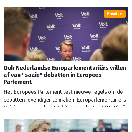
maken. Europarlementariër Tineke Strik wil met
eigen ogen zien of de verkiezingen eerlijk verlopen.
Premium
Ook Nederlandse Europarlementariërs willen
af van "saaie" debatten in Europees
Parlement
Het Europees Parlement test nieuwe regels om de
debatten levendiger te maken. Europarlementariërs
Reinier van Lanschot (Volt) en Sander Smit (BBB) zijn
twee van de zestig initiatiefnemers van het plan.