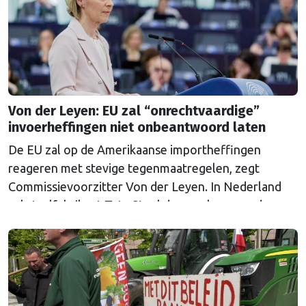
Von der Leyen: EU zal “onrechtvaardige”
invoerheffingen niet onbeantwoord laten
De EU zal op de Amerikaanse importheffingen
reageren met stevige tegenmaatregelen, zegt
Commissievoorzitter Von der Leyen. In Nederland
zal staalfabrikant Tata Steel de gevolgen van de
heffingen voelen. Minister van Buitenlandse Zaken
liet weten de maatregelen te betreuren.