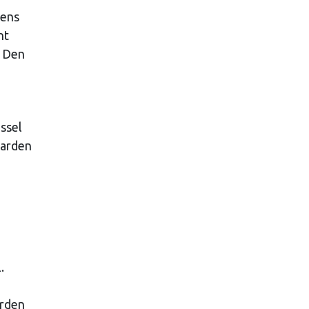
dens
nt
r Den
ssel
jarden
.
arden