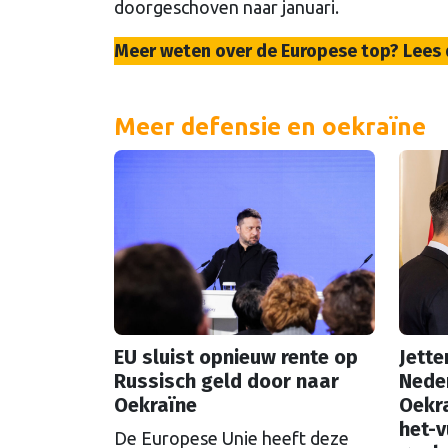
doorgeschoven naar januari.
Meer weten over de Europese top? Lees
Meer defensie en oekraïne
EU sluist opnieuw rente op
Jette
Russisch geld door naar
Neder
Oekraïne
Oekra
het-v
De Europese Unie heeft deze