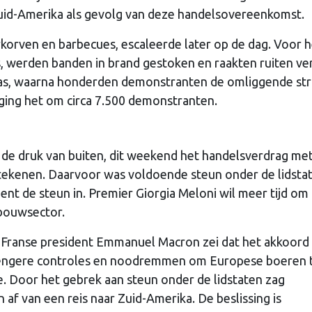
id-Amerika als gevolg van deze handelsovereenkomst.
orven en barbecues, escaleerde later op de dag. Voor h
 werden banden in brand gestoken en raakten ruiten ver
ngas, waarna honderden demonstranten de omliggende st
e ging het om circa 7.500 demonstranten.
e druk van buiten, dit weekend het handelsverdrag me
ertekenen. Daarvoor was voldoende steun onder de lidsta
ent de steun in. Premier Giorgia Meloni wil meer tijd om
dbouwsector.
De Franse president Emmanuel Macron zei dat het akkoord
trengere controles en noodremmen om Europese boeren 
. Door het gebrek aan steun onder de lidstaten zag
af van een reis naar Zuid-Amerika. De beslissing is