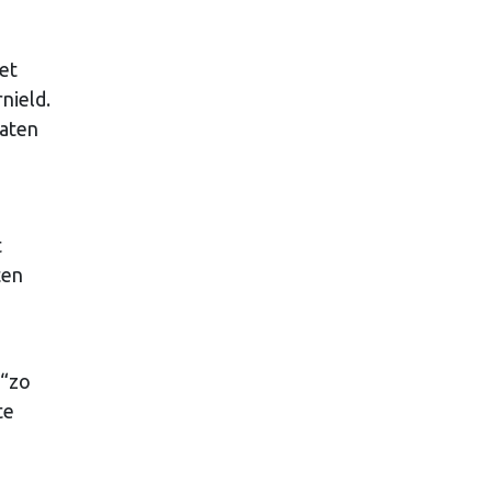
et
nield.
raten
t
ten
 “zo
te