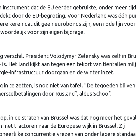
n instrument dat de EU eerder gebruikte, onder meer tij
gedekt door de EU-begroting. Voor Nederland was één pu
ere keren dat dit geen eurobonds zijn, een rode lijn voo
ntwoordelijk voor zijn eigen bijdrage.
 verschil. President Volodymyr Zelensky was zelf in Bru
 is. Het land kijkt aan tegen een tekort van tientallen mil
rgie-infrastructuur doorgaan en de winter inzet.
in te zetten, is nog niet van tafel. “De tegoeden blijven
erstelbetalingen door Rusland”, aldus Schoof.
p, in de straten van Brussel was dat nog meer het geval
met tractoren naar de Europese wijk in Brussel. Zij
neerlijke concurrentie vrezen van onder lagere standa