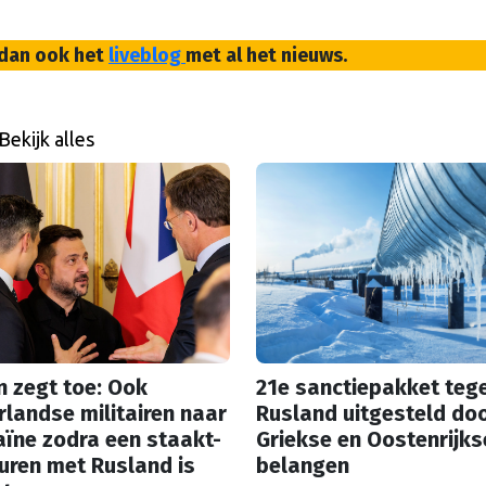
 dan ook het
liveblog
met al het nieuws.
Bekijk alles
n zegt toe: Ook
21e sanctiepakket teg
landse militairen naar
Rusland uitgesteld do
ïne zodra een staakt-
Griekse en Oostenrijks
uren met Rusland is
belangen