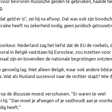
voor bevroren Russische gelden te gebruiken, haalde het
g.
at geld er is”, zei hij na afloop. Dat was ook zijn boodsc
aïne heeft nu zekerheid nodig, geen juridisch getouwtr
orkeur. Nederland zag het liefst dat de EU de roebels, d
ral in België vaststaan bij Euroclear, zou inzetten voor
gnaal zijn en bovendien de nationale begrotingen ontzien
e gevoelig lag. Niet alleen België, maar ook andere lidst
’s. Wat als Rusland succesvol naar de rechter stapt? Wie d
p de discussie moest verschuiven. “Er waren te veel
 hij. “Dan moet je afwegen of je vasthoudt aan je voorke
dig heeft.”