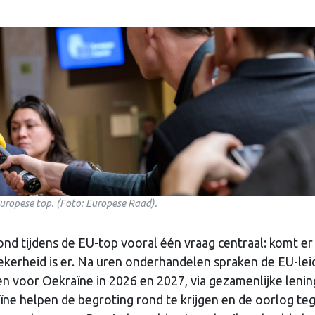
Europese top. (Foto: Europese Raad).
nd tijdens de EU-top vooral één vraag centraal: komt er
ekerheid is er. Na uren onderhandelen spraken de EU-lei
len voor Oekraïne in 2026 en 2027, via gezamenlijke leni
ïne helpen de begroting rond te krijgen en de oorlog te