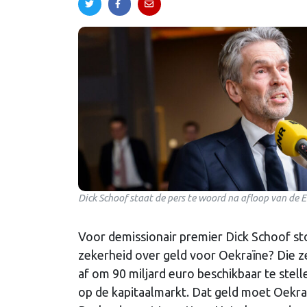
Dick Schoof staat de pers te woord na afloop van de 
Voor demissionair premier Dick Schoof sto
zekerheid over geld voor Oekraïne? Die z
af om 90 miljard euro beschikbaar te stel
op de kapitaalmarkt. Dat geld moet Oekra