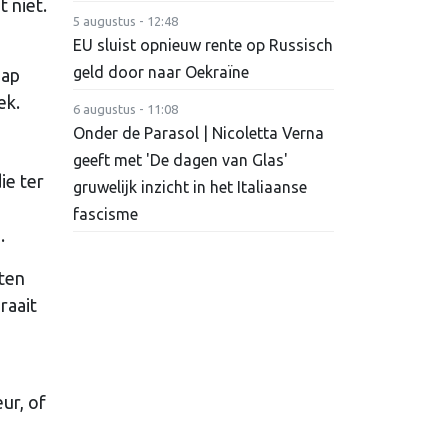
 niet.
5 augustus - 12:48
EU sluist opnieuw rente op Russisch
geld door naar Oekraïne
hap
ek.
6 augustus - 11:08
Onder de Parasol | Nicoletta Verna
geeft met 'De dagen van Glas'
ie ter
gruwelijk inzicht in het Italiaanse
fascisme
.
aten
raait
ur, of