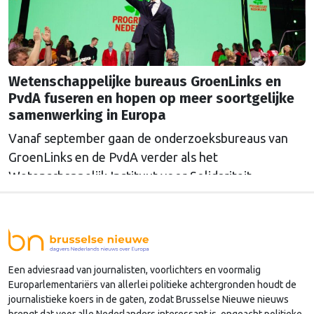
Wetenschappelijke bureaus GroenLinks en
PvdA fuseren en hopen op meer soortgelijke
samenwerking in Europa
Vanaf september gaan de onderzoeksbureaus van
GroenLinks en de PvdA verder als het
Wetenschappelijk Instituut voor Solidariteit.
Directeur Annemarieke Nierop hoopt dat ook de
Europese zusterorganisaties ook de handen
ineenslaan. "Er zullen nog wel een aantal ego's over
hun schaduw heen moeten springen", zegt zij.
Een adviesraad van journalisten, voorlichters en voormalig
Europarlementariërs van allerlei politieke achtergronden houdt de
journalistieke koers in de gaten, zodat Brusselse Nieuwe nieuws