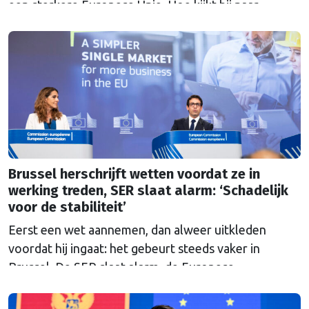
een sterkere Europese Unie. Hoe kijkt hij naar
Nederland en Europa in een onrustige wereld, nu hij
heeft kunnen proeven van de Brusselse én de
Haagse politiek?
Brussel herschrijft wetten voordat ze in
werking treden, SER slaat alarm: ‘Schadelijk
voor de stabiliteit’
Eerst een wet aannemen, dan alweer uitkleden
voordat hij ingaat: het gebeurt steeds vaker in
Brussel. De SER slaat alarm, de Europese
Ombudsman ook. Wat is er mis met hoe Europa
wetten maakt?