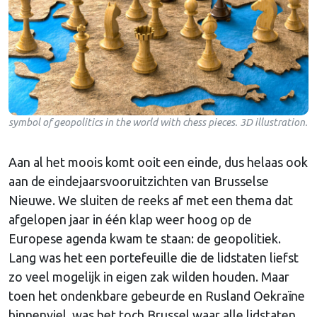
symbol of geopolitics in the world with chess pieces. 3D illustration.
Aan al het moois komt ooit een einde, dus helaas ook
aan de eindejaarsvooruitzichten van Brusselse
Nieuwe. We sluiten de reeks af met een thema dat
afgelopen jaar in één klap weer hoog op de
Europese agenda kwam te staan: de geopolitiek.
Lang was het een portefeuille die de lidstaten liefst
zo veel mogelijk in eigen zak wilden houden. Maar
toen het ondenkbare gebeurde en Rusland Oekraïne
binnenviel, was het toch Brussel waar alle lidstaten