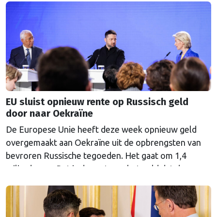
EU sluist opnieuw rente op Russisch geld
door naar Oekraïne
De Europese Unie heeft deze week opnieuw geld
overgemaakt aan Oekraïne uit de opbrengsten van
bevroren Russische tegoeden. Het gaat om 1,4
miljard euro. Dat is de rente op het geld dat de
Russische Centrale Bank ooit bij de Belgische bank
Euroclear parkeerde. De EU bevroor dat geld na de
Russische inval in Oekraïne. Het …
Continued