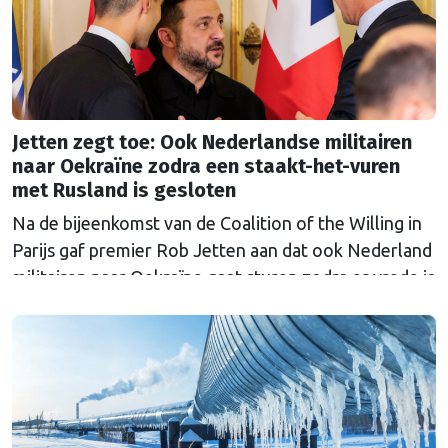
Jetten zegt toe: Ook Nederlandse militairen
naar Oekraïne zodra een staakt-het-vuren
met Rusland is gesloten
Na de bijeenkomst van de Coalition of the Willing in
Parijs gaf premier Rob Jetten aan dat ook Nederland
militairen naar Oekraïne gaat sturen zodra er vrede is
met Rusland. De 'Multinationale Strijdmacht', met
militairen uit meerdere landen, moet zorgen dat
Rusland niet opnieuw aanvalt.